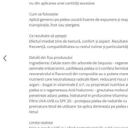
nu din aplicarea unei cantități excesive.
Cum se folosește
Aplică generos pe pielea uscată înainte de expunere și reap
transpirație, înot sau ștergere.
Ce rezultate să aștepți
Efectul imediat ține de textură, confort și aspect. Rezultat
frecvență, compatibilitatea cu restul rutinei și particularitățil
Detalii din fișa produsului
Ingrediente: Celule stem din arborele de Sequoia: - regene
semnele imbatranirii, catifeleaza pielea si ii confera fermita
resveratrolul si flavonozii din compozitie au o putere mare 
nutrienti care neutralizeaza radicalii liberi, reducand riscu
argan: - bogat in vitaminele E si F, cu proprietati nutritive
pielea si o regenereaza Acid hialuronic: - greutatea molecu
penetreze adanc pielea, hidratand in profunzime Vitamina E
Filtre UVA-UVB cu SPF 20: - protejeza pielea de radiatiile cu
premature Mod de utilizare: Se aplica dimineata pe pielea c
tenul
Limite realiste
Niciun produs SPF nu oferă protecție totală; evită expuner