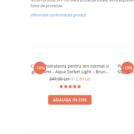
fizice de protecție.
Informatii conformitate produs
Crema hidratanta pentru ten normal si
Pudra d
-10%
-10%
gras 50ml - Aqua Sorbet Light – Bruno
50g - E
Vassari
347,00 Lei
312,30 Lei
ADAUGA IN COS