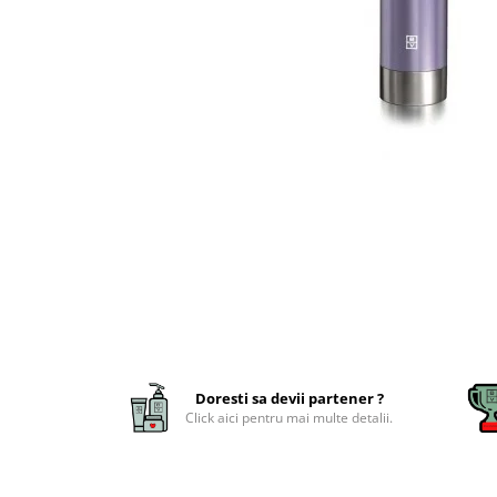
Aqua Genomics - Hidratare
Body Care - Pentru corp
Collagen Booster - Ten Matur
Glyco System - Acid Glicolic
Retinol
LAB TECH CARE
Lab Biotics
Doresti sa devii partener ?
Click aici pentru mai multe detalii.