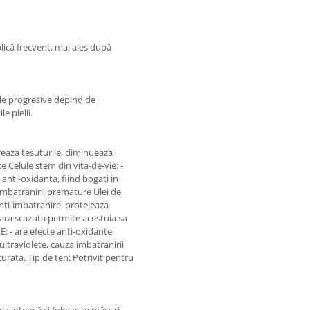
lică frecvent, mai ales după
ele progresive depind de
e pielii.
reaza tesuturile, diminueaza
te Celule stem din vita-de-vie: -
anti-oxidanta, fiind bogati in
l imbatranirii premature Ulei de
 anti-imbatranire, protejeaza
lara scazuta permite acestuia sa
: - are efecte anti-oxidante
 ultraviolete, cauza imbatranirii
urata. Tip de ten: Potrivit pentru
ea intensă și folosește măsuri