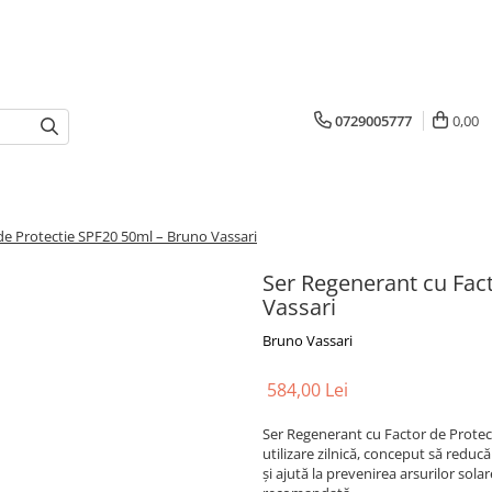
0729005777
0,00
de Protectie SPF20 50ml – Bruno Vassari
Ser Regenerant cu Fac
Vassari
Bruno Vassari
584,00 Lei
Ser Regenerant cu Factor de Protec
utilizare zilnică, conceput să reduc
și ajută la prevenirea arsurilor solar