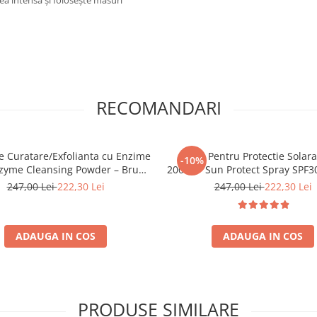
RECOMANDARI
e Curatare/Exfolianta cu Enzime
Spray Pentru Protectie Solar
-10%
nzyme Cleansing Powder – Bruno
200ml - Sun Protect Spray SPF3
Vassari
Vassari
247,00 Lei
222,30 Lei
247,00 Lei
222,30 Lei
ADAUGA IN COS
ADAUGA IN COS
PRODUSE SIMILARE