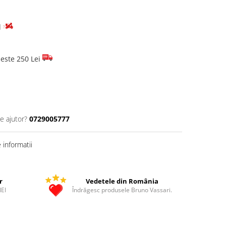
d
este 250 Lei
e ajutor?
0729005777
informatii
r
Vedetele din România
IEI
Îndrăgesc produsele Bruno Vassari.