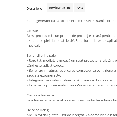
Review-uri
(0)
FAQ
Descriere
Ser Regenerant cu Factor de Protectie SPF20 50ml – Bruno
Ce este
Acest produs este un produs de protecție solară pentru uti
expunerea pielii la radiațiile UV. Rolul formulei este explicat
medicale.
Beneficii principale
• Rezultat imediat: formează un strat protector și ajută la 
când este aplicat corect.
• Beneficiu în rutină: reaplicarea consecventă contribuie la
asociate expunerii UV.
• Integrare clară într-o rutină de skincare sau body care.
• Experiență profesională Bruno Vassari adaptată utilizării 
Cui i se adresează
Se adresează persoanelor care doresc protecție solară zilnică 
De ce să îl alegi
Are un rol clar și este ușor de integrat. Valoarea vine din f