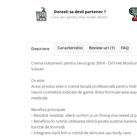
Doresti sa devii partener ?
Click aici pentru mai multe detalii.
Caracteristici
Review-uri
(1)
FAQ
Descriere
Crema tratament pentru tenul gras 50ml - Oil Free Moistur
Vassari
Ce este
Acest produs este o cremă facială profesională pentru hidra
nevoii cosmetice indicate de gamă. Rolul formulei este expli
medicale.
Beneficii principale
• Rezultat imediat: oferă confort și un finisaj mai neted al pie
• Beneficiu în rutină: utilizarea zilnică poate susține barier
funcție de formulă.
• Integrare clară într-o rutină de skincare sau body care.