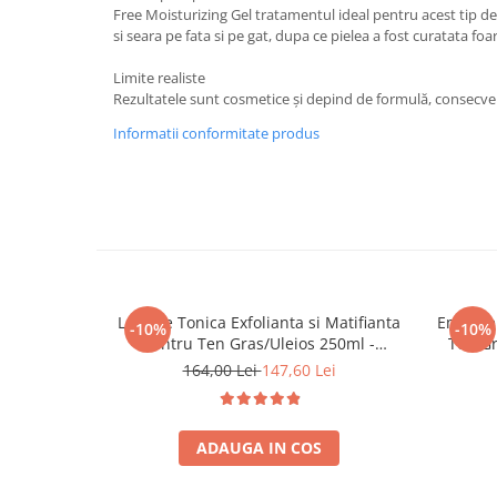
Free Moisturizing Gel tratamentul ideal pentru acest tip d
si seara pe fata si pe gat, dupa ce pielea a fost curatata foa
Limite realiste
Rezultatele sunt cosmetice și depind de formulă, consecvență 
Informatii conformitate produs
Lotiune Tonica Exfolianta si Matifianta
Emulsie
-10%
-10%
Pentru Ten Gras/Uleios 250ml -
Ten Gr
Balancing Toner Pure Solution – Bruno
Pur
164,00 Lei
147,60 Lei
Vassari
ADAUGA IN COS