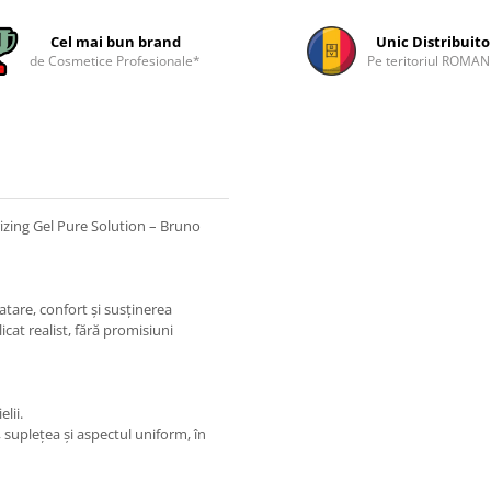
Cel mai bun brand
Unic Distribuito
de Cosmetice Profesionale*
Pe teritoriul ROMAN
izing Gel Pure Solution – Bruno
tare, confort și susținerea
cat realist, fără promisiuni
lii.
a, suplețea și aspectul uniform, în