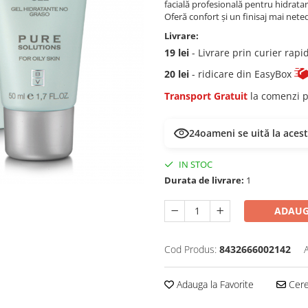
facială profesională pentru hidrata
Oferă confort și un finisaj mai neted
Livrare:
19 lei
- Livrare prin curier rapi
20 lei
- ridicare din EasyBox
Transport Gratuit
la comenzi p
24
oameni se uită la aces
IN STOC
Durata de livrare:
1
ADAUG
Cod Produs:
8432666002142
Adauga la Favorite
Cere 