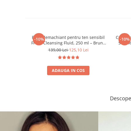
Fluid demachiant pentru ten sensibil
Cremă a
-10%
-10%
Fresh Cleansing Fluid, 250 ml – Bruno
Stop R
Vassari
139,00 Lei
125,10 Lei
ADAUGA IN COS
Descoper