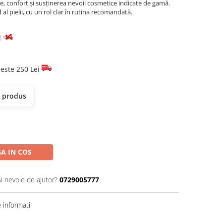
re, confort și susținerea nevoii cosmetice indicate de gamă.
 al pielii, cu un rol clar în rutina recomandată.
d
este 250 Lei
t produs
A IN COS
Ai nevoie de ajutor?
0729005777
informatii