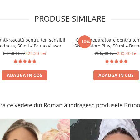
PRODUSE SIMILARE
nti-roșeață pentru ten sensibil
Cremă reparatoare pentru ten 
-10%
edness, 50 ml – Bruno Vassari
Skin Restore Plus, 50 ml – Brun
247,00 Lei
222,30 Lei
256,00 Lei
230,40 Lei
ADAUGA IN COS
ADAUGA IN COS
a ce vedete din Romania indragesc produsele Bruno