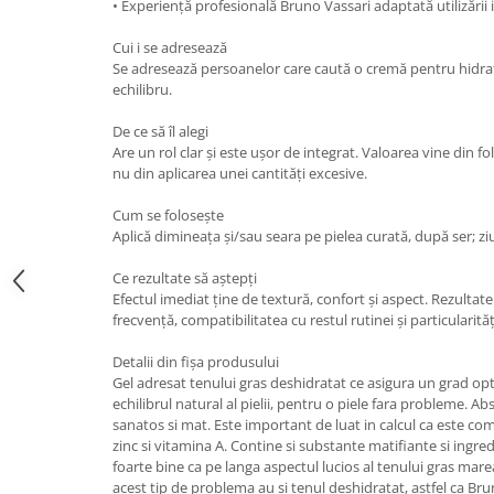
• Experiență profesională Bruno Vassari adaptată utilizării 
Cui i se adresează
Se adresează persoanelor care caută o cremă pentru hidrat
echilibru.
De ce să îl alegi
Are un rol clar și este ușor de integrat. Valoarea vine din f
nu din aplicarea unei cantități excesive.
Cum se folosește
Aplică dimineața și/sau seara pe pielea curată, după ser; ziu
Ce rezultate să aștepți
Efectul imediat ține de textură, confort și aspect. Rezultat
frecvență, compatibilitatea cu restul rutinei și particularitățil
Detalii din fișa produsului
Gel adresat tenului gras deshidratat ce asigura un grad op
echilibrul natural al pielii, pentru o piele fara probleme. A
sanatos si mat. Este important de luat in calcul ca este comp
zinc si vitamina A. Contine si substante matifiante si ingre
foarte bine ca pe langa aspectul lucios al tenului gras mar
acest tip de problema au si tenul deshidratat, astfel ca Bru