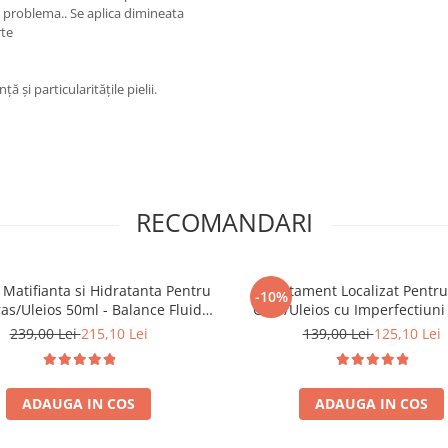
e problema.. Se aplica dimineata
rte
și particularitățile pielii.
RECOMANDARI
 Matifianta si Hidratanta Pentru
Tratament Localizat Pentr
-10%
as/Uleios 50ml - Balance Fluid
Gras/Uleios cu Imperfectiuni
e Solution – Bruno Vassari
Corrective Cream Pure Solutio
239,00 Lei
215,10 Lei
139,00 Lei
125,10 Lei
Vassari
ADAUGA IN COS
ADAUGA IN COS