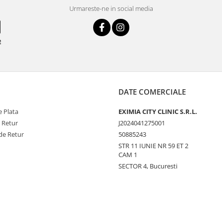
Urmareste-ne in social media
e
DATE COMERCIALE
 Plata
EXIMIA CITY CLINIC S.R.L.
e Retur
J2024041275001
de Retur
50885243
STR 11 IUNIE NR 59 ET 2
CAM 1
SECTOR 4, Bucuresti