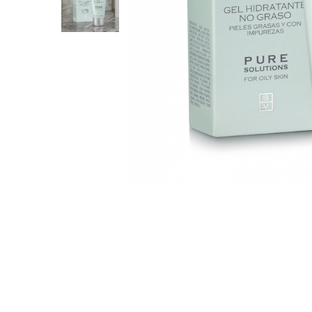
Aqua Genomics - Hidratare
Body Care - Pentru corp
Collagen Booster - Ten Matur
Glyco System - Acid Glicolic
Retinol
LAB TECH CARE
Lab Biotics