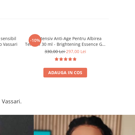
sensibil
Ser Intensiv Anti-Age Pentru Albirea
Apa Micela
-10%
-10%
o Vassari
Tenului 30 ml - Brightening Essence Gel
– Bruno Vassari
330,00 Lei
297,00 Lei
1
ADAUGA IN COS
 Vassari.