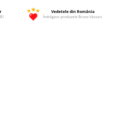
r
Vedetele din România
IEI
Îndrăgesc produsele Bruno Vassari.