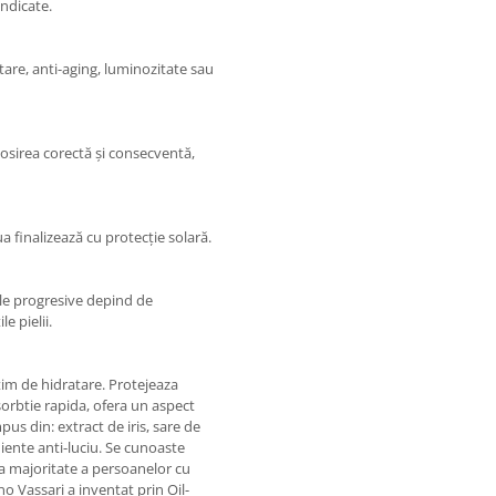
indicate.
are, anti-aging, luminozitate sau
olosirea corectă și consecventă,
a finalizează cu protecție solară.
ele progresive depind de
e pielii.
tim de hidratare. Protejeaza
bsorbtie rapida, ofera un aspect
us din: extract de iris, sare de
diente anti-luciu. Se cunoaste
ea majoritate a persoanelor cu
no Vassari a inventat prin Oil-