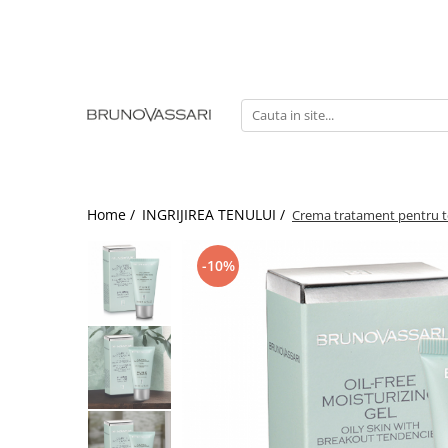
| GAME PRODUSE
Kianty - Anti-Rid
Kianty Experience - Anti-rid
Pure Solutions - Ten Acneic
Bioceuticals - Ten Matur
Home /
INGRIJIREA TENULUI /
Crema tratament pentru ten
Lab Radiance - Stralucire
Skin Comfort - Ten Sensibil
-10%
White - Pete Pigmentare
The Basics - Rutina Simpla
Sun Defense - Protectie Solara
ANTI-STRESS
AHA