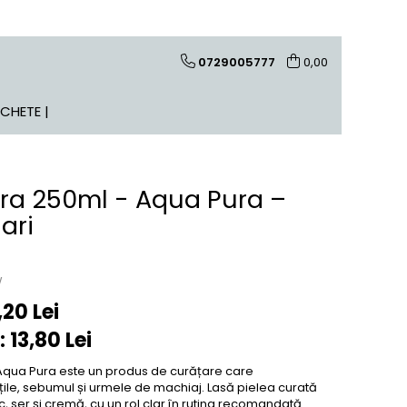
0729005777
0,00
ACHETE |
ra 250ml - Aqua Pura –
ari
w
,20 Lei
:
13,80
Lei
Aqua Pura este un produs de curățare care
ile, sebumul și urmele de machiaj. Lasă pielea curată
c, ser și cremă, cu un rol clar în rutina recomandată.