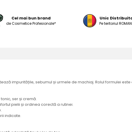
Cel mai bun brand
Unic Distribuit
de Cosmetice Profesionale*
Pe teritoriul ROMANI
ză impuritățile, sebumul și urmele de machiaj. Rolul formulei este ex
 tonic, ser și cremă.
rtul pielii și ordinea corectă a rutinei.
.
ii indicate.