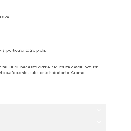
esive.
 particularitățile pielii.
lui. Nu necesita clatire. Mai multe detalii: Actiuni:
stante surfactante, substante hidratante. Gramaj: