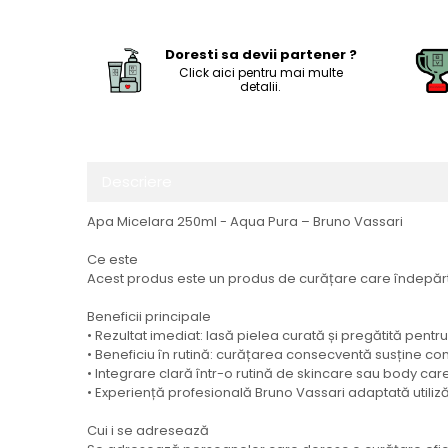
Doresti sa devii partener ?
Click aici pentru mai multe
detalii.
Descriere
Apa Micelara 250ml - Aqua Pura – Bruno Vassari
Ce este
Acest produs este un produs de curățare care îndepărtea
Beneficii principale
• Rezultat imediat: lasă pielea curată și pregătită pentru
• Beneficiu în rutină: curățarea consecventă susține confo
• Integrare clară într-o rutină de skincare sau body care
• Experiență profesională Bruno Vassari adaptată utilizăr
Cui i se adresează