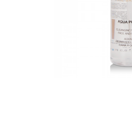
Aqua Genomics - Hidratare
Body Care - Pentru corp
Collagen Booster - Ten Matur
Glyco System - Acid Glicolic
Retinol
LAB TECH CARE
Lab Biotics