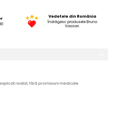
Vedetele din România
or
Îndrăgesc produsele Bruno
EI
Vassari.
plicat realist, fără promisiuni medicale.