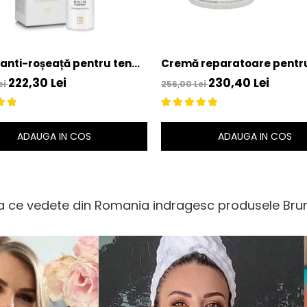
anti-roșeață pentru ten
Cremă reparatoare pentr
l Stop Redness, 50 ml –
sensibil Skin Restore Plus, 
222,30 Lei
230,40 Lei
ei
256,00 Lei
Vassari
Bruno Vassari
ADAUGA IN COS
ADAUGA IN COS
 ce vedete din Romania indragesc produsele Brun