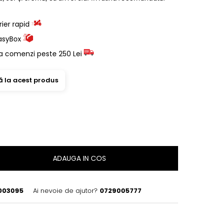
rier rapid
EasyBox
a comenzi peste 250 Lei
ă la acest produs
ADAUGA IN COS
003095
Ai nevoie de ajutor?
0729005777