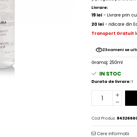
Livrare:
19 lei
- Livrare prin cu
20 lei
- ridicare din 
Transport Gratuit
l
23
oameni se uit
Gramaj
:
250ml
IN STOC
Durata de livrare:
1
Cod Produs:
8432666
Cere informatii