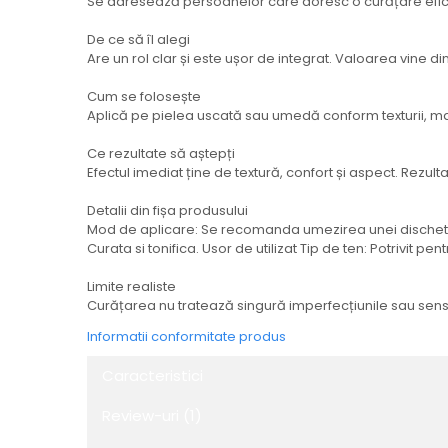
Se adresează persoanelor care doresc o curățare eficie
De ce să îl alegi
Are un rol clar și este ușor de integrat. Valoarea vine d
Cum se folosește
Aplică pe pielea uscată sau umedă conform texturii, m
Ce rezultate să aștepți
Efectul imediat ține de textură, confort și aspect. Rezulta
Detalii din fișa produsului
Mod de aplicare: Se recomanda umezirea unei dischete dem
Curata si tonifica. Usor de utilizat Tip de ten: Potrivit p
Limite realiste
Curățarea nu tratează singură imperfecțiunile sau sensib
Informatii conformitate produs
Caracteristici
Review-uri
(1)