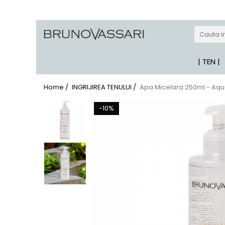
| GAME PRODUSE
Kianty - Anti-Rid
| TEN |
Kianty Experience - Anti-rid
Pure Solutions - Ten Acneic
Home /
INGRIJIREA TENULUI /
Apa Micelara 250ml - Aqu
Bioceuticals - Ten Matur
-10%
Lab Radiance - Stralucire
Skin Comfort - Ten Sensibil
White - Pete Pigmentare
The Basics - Rutina Simpla
Sun Defense - Protectie Solara
ANTI-STRESS
AHA