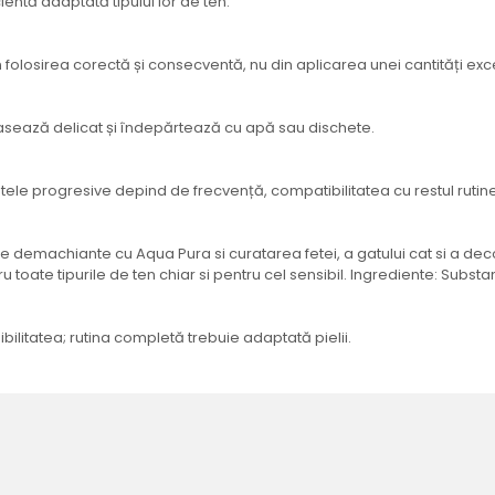
ntă adaptată tipului lor de ten.
in folosirea corectă și consecventă, nu din aplicarea unei cantități exc
asează delicat și îndepărtează cu apă sau dischete.
tele progresive depind de frecvență, compatibilitatea cu restul rutinei și
achiante cu Aqua Pura si curatarea fetei, a gatului cat si a decolteu
entru toate tipurile de ten chiar si pentru cel sensibil. Ingrediente: Sub
ilitatea; rutina completă trebuie adaptată pielii.