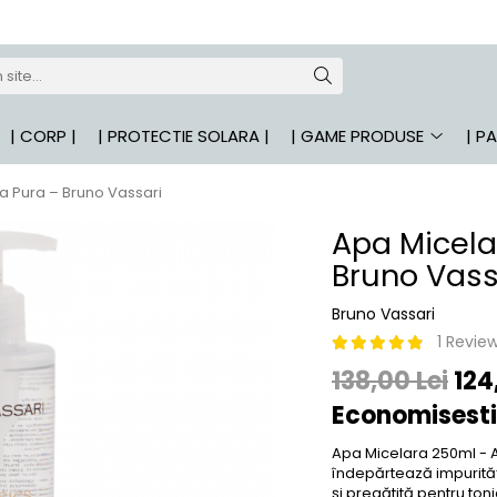
| CORP |
| PROTECTIE SOLARA |
| GAME PRODUSE
| P
a Pura – Bruno Vassari
Apa Micela
Bruno Vass
Bruno Vassari
1 Revie
138,00 Lei
124
Economisesti
Apa Micelara 250ml - 
îndepărtează impurităț
și pregătită pentru toni