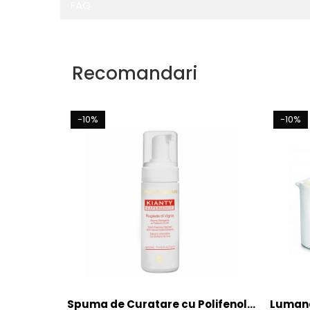
FAQ
Recomandari
-10%
-10%
Spuma de Curatare cu Polifenoli
Lumana