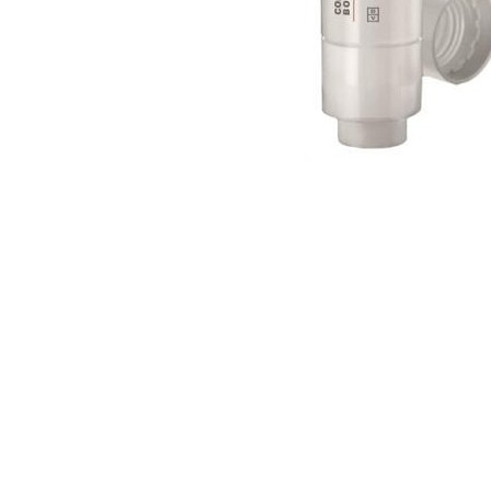
Aqua Genomics - Hidratare
Body Care - Pentru corp
Collagen Booster - Ten Matur
Glyco System - Acid Glicolic
Retinol
LAB TECH CARE
Lab Biotics