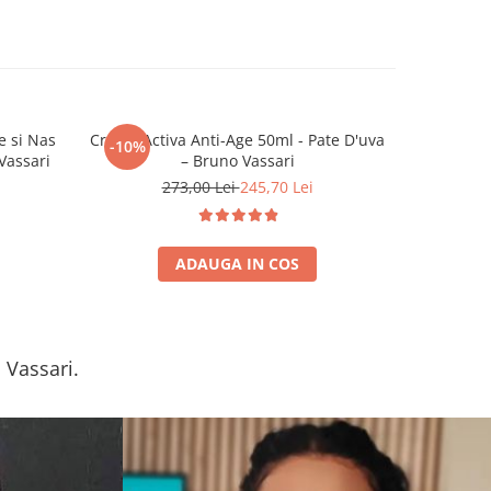
 si Nas
Crema Activa Anti-Age 50ml - Pate D'uva
Ser Intens
-10%
-10%
Vassari
– Bruno Vassari
- 
273,00 Lei
245,70 Lei
4
ADAUGA IN COS
 Vassari.