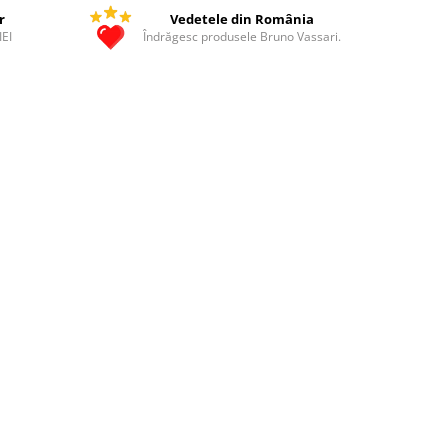
r
Vedetele din România
IEI
Îndrăgesc produsele Bruno Vassari.