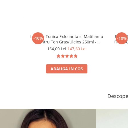
Lotiune Tonica Exfolianta si Matifianta
Fluid 
-10%
-10%
Pentru Ten Gras/Uleios 250ml -
Fresh C
Balancing Toner Pure Solution – Bruno
164,00 Lei
147,60 Lei
Vassari
ADAUGA IN COS
Descoper