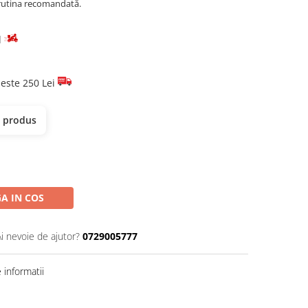
n rutina recomandată.
d
este 250 Lei
t produs
A IN COS
Ai nevoie de ajutor?
0729005777
informatii