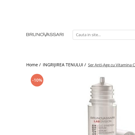
| GAME PRODUSE
Kianty - Anti-Rid
Kianty Experience - Anti-rid
Pure Solutions - Ten Acneic
Bioceuticals - Ten Matur
Home /
INGRIJIREA TENULUI /
Ser Anti-Age cu Vitamina 
Lab Radiance - Stralucire
Skin Comfort - Ten Sensibil
-10%
White - Pete Pigmentare
The Basics - Rutina Simpla
Sun Defense - Protectie Solara
ANTI-STRESS
AHA