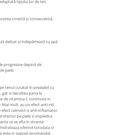
daptată tipului lor de ten.
olosirea corectă și consecventă,
ză delicat și îndepărtează cu apă
ele progresive depind de
e pielii.
e tenul curatat in prealabil cu
 gat si decolteu pana la
me de vitamina C continute in
 Mai mult, au un efect anti-rid,
 efect calmant si anti-inflamator.
rotector pe piele si impiedica
anta ce se afla in stransa
 hidrateaza oferind totodata si
n si este in special recomandat