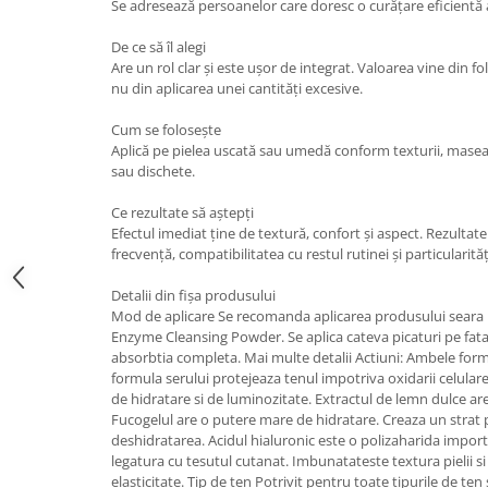
Se adresează persoanelor care doresc o curățare eficientă a
De ce să îl alegi
Are un rol clar și este ușor de integrat. Valoarea vine din f
nu din aplicarea unei cantități excesive.
Cum se folosește
Aplică pe pielea uscată sau umedă conform texturii, masea
sau dischete.
Ce rezultate să aștepți
Efectul imediat ține de textură, confort și aspect. Rezultat
frecvență, compatibilitatea cu restul rutinei și particularitățil
Detalii din fișa produsului
Mod de aplicare Se recomanda aplicarea produsului seara p
Enzyme Cleansing Powder. Se aplica cateva picaturi pe fata,
absorbtia completa. Mai multe detalii Actiuni: Ambele for
formula serului protejeaza tenul impotriva oxidarii celulare.
de hidratare si de luminozitate. Extractul de lemn dulce are
Fucogelul are o putere mare de hidratare. Creaza un strat p
deshidratarea. Acidul hialuronic este o polizaharida import
legatura cu tesutul cutanat. Imbunatateste textura pielii si
elasticitate. Tip de ten Potrivit pentru toate tipurile de te