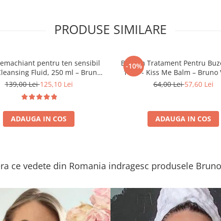
PRODUSE SIMILARE
demachiant pentru ten sensibil
Balsam Tratament Pentru Buze
-10%
leansing Fluid, 250 ml – Bruno
10ml - Kiss Me Balm – Bruno 
Vassari
139,00 Lei
125,10 Lei
64,00 Lei
57,60 Lei
ADAUGA IN COS
ADAUGA IN COS
a ce vedete din Romania indragesc produsele Bruno