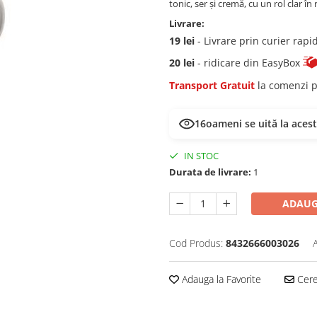
tonic, ser și cremă, cu un rol clar î
Livrare:
19 lei
- Livrare prin curier rapi
20 lei
- ridicare din EasyBox
Transport Gratuit
la comenzi p
16
oameni se uită la aces
IN STOC
Durata de livrare:
1
ADAUG
Cod Produs:
8432666003026
Adauga la Favorite
Cere 