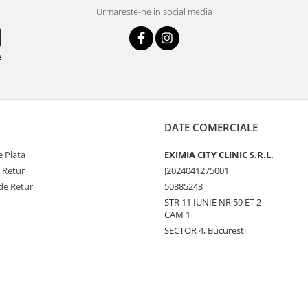
Urmareste-ne in social media
e
DATE COMERCIALE
 Plata
EXIMIA CITY CLINIC S.R.L.
e Retur
J2024041275001
de Retur
50885243
STR 11 IUNIE NR 59 ET 2
CAM 1
SECTOR 4, Bucuresti