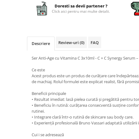
Doresti sa devii partener ?
Click aici pentru mai multe detalii.
Review-uri
(0)
FAQ
Descriere
Ser Anti-Age cu Vitamina C 3x10ml - C + C Synergy Serum –
Ce este
Acest produs este un produs de curățare care îndepărtează
de machiaj. Rolul formulei este explicat realist, fără promis
Beneficii principale
• Rezultat imediat: lasă pielea curată și pregătită pentru ton
• Beneficiu în rutină: curățarea consecventă susține confortu
rutinei.
• Integrare clară într-o rutină de skincare sau body care.
• Experiență profesională Bruno Vassari adaptată utilizării 
Cui i se adresează