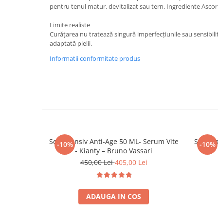
pentru tenul matur, devitalizat sau tern. Ingrediente Ascor
Limite realiste
Curățarea nu tratează singură imperfecțiunile sau sensibili
adaptată pielii.
Informatii conformitate produs
Ser Intensiv Anti-Age 50 ML- Serum Vite
Ser Pen
-10%
-10%
- Kianty – Bruno Vassari
450,00 Lei
405,00 Lei
ADAUGA IN COS