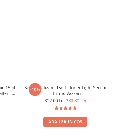
ic 15ml -
Ser revitalizant 15ml - Inner Light Serum
-10%
ller –
– Bruno Vassari
322,00 Lei
289,80 Lei
ADAUGA IN COS