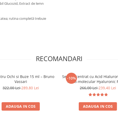
bil Glucozid, Extract de lemn
tatea; rutina completă trebuie
RECOMANDARI
tru Ochi si Buze 15 ml – Bruno
Ser Concentrat cu Acid Hialuron
-10%
Vassari
Multi-molecular Hyaluronic Fi
Bruno Vassari
322,00 Lei
289,80 Lei
266,00 Lei
239,40 Lei
ADAUGA IN COS
ADAUGA IN COS