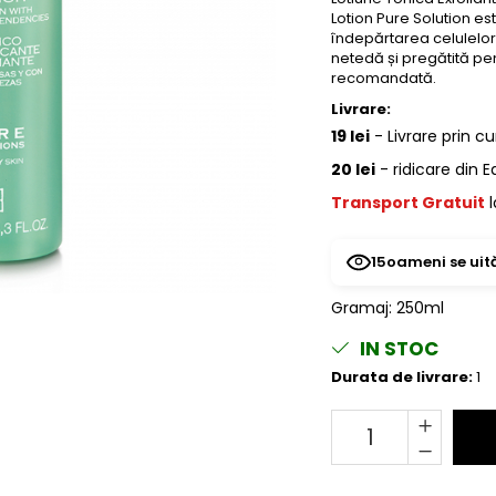
Lotion Pure Solution es
îndepărtarea celulelor 
netedă și pregătită pen
recomandată.
Livrare:
19 lei
- Livrare prin cu
20 lei
- ridicare din 
Transport Gratuit
l
15
oameni se uit
Gramaj
:
250ml
IN STOC
Durata de livrare:
1