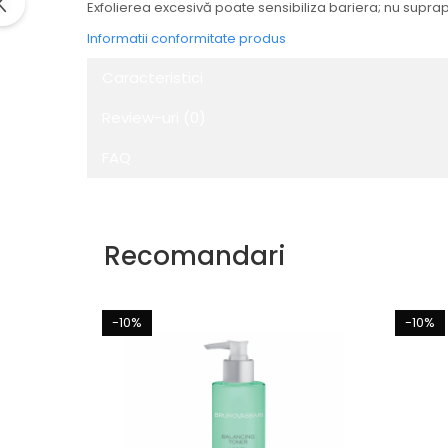
Exfolierea excesivă poate sensibiliza bariera; nu suprap
Informatii conformitate produs
Caracteristici
Review-uri
(0)
FAQ
Recomandari
-10%
-10%