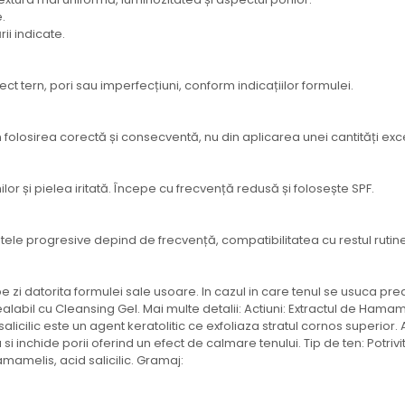
.
ii indicate.
tern, pori sau imperfecțiuni, conform indicațiilor formulei.
in folosirea corectă și consecventă, nu din aplicarea unei cantități exc
ilor și pielea iritată. Începe cu frecvență redusă și folosește SPF.
tele progresive depind de frecvență, compatibilitatea cu restul rutinei și
 zi datorita formulei sale usoare. In cazul in care tenul se usuca prea 
abil cu Cleansing Gel. Mai multe detalii: Actiuni: Extractul de Hamam
alicilic este un agent keratolitic ce exfoliaza stratul cornos superior.
nchide porii oferind un efect de calmare tenului. Tip de ten: Potrivit
amamelis, acid salicilic. Gramaj: