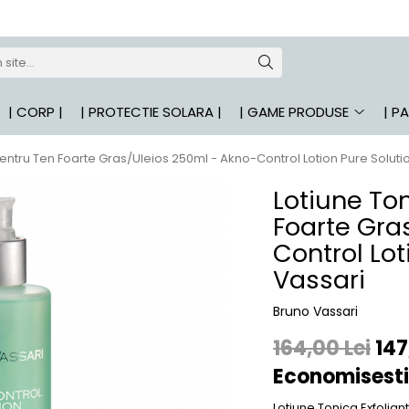
| CORP |
| PROTECTIE SOLARA |
| GAME PRODUSE
| P
Pentru Ten Foarte Gras/Uleios 250ml - Akno-Control Lotion Pure Soluti
Lotiune Ton
Foarte Gra
Control Lot
Vassari
Bruno Vassari
164,00 Lei
147
Economisesti
Lotiune Tonica Exfolia