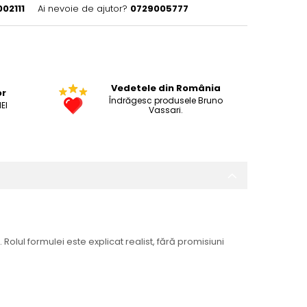
02111
Ai nevoie de ajutor?
0729005777
Vedetele din România
or
Îndrăgesc produsele Bruno
EI
Vassari.
Rolul formulei este explicat realist, fără promisiuni