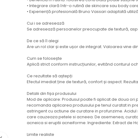
• Integrare clară într-o rutină de skincare sau body care
• Experiență profesională Bruno Vassari adaptată utilizăr
Cui i se adresează
Se adresează persoanelor preocupate de textură, aspect 
De ce să îl alegi
Are un rol clar și este ușor de integrat. Valoarea vine d
Cum se folosește
Aplică strict conform instrucțiunilor, evitând conturul och
Ce rezultate să aștepți
Efectul imediat ține de textură, confort și aspect. Rezulta
Detalii din fișa produsului
Mod de aplicare: Produsul poate fi aplicat de doua ori pe
recomanda aplicarea produsului pe tenul curatat in preal
astringent cu actiune de curatare in profunzime. Acidul s
care cauzeaza petele si acneea. De asemenea, curata si i
acneica si eruptii acneiforme. Ingrediente: Extract de H
Limite realiste