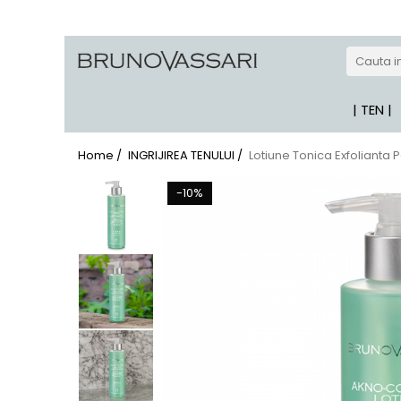
| GAME PRODUSE
Kianty - Anti-Rid
| TEN |
Kianty Experience - Anti-rid
Pure Solutions - Ten Acneic
Home /
INGRIJIREA TENULUI /
Lotiune Tonica Exfolianta 
Bioceuticals - Ten Matur
-10%
Lab Radiance - Stralucire
Skin Comfort - Ten Sensibil
White - Pete Pigmentare
The Basics - Rutina Simpla
Sun Defense - Protectie Solara
ANTI-STRESS
AHA