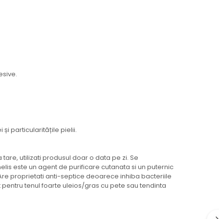
esive.
 particularitățile pielii.
tare, utilizati produsul doar o data pe zi. Se
elis este un agent de purificare cutanata si un puternic
 Are proprietati anti-septice deoarece inhiba bacteriile
 pentru tenul foarte uleios/gras cu pete sau tendinta