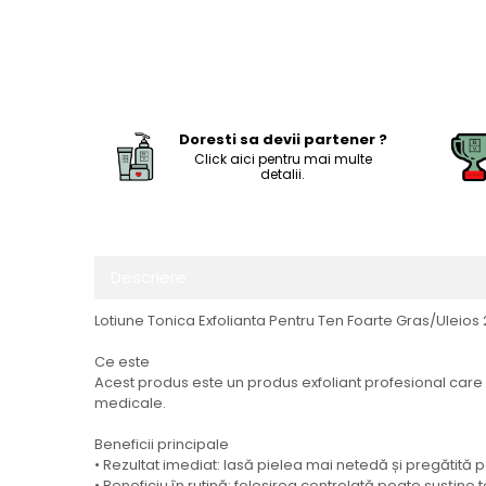
Doresti sa devii partener ?
Click aici pentru mai multe
detalii.
Descriere
Lotiune Tonica Exfolianta Pentru Ten Foarte Gras/Uleios
Ce este
Acest produs este un produs exfoliant profesional care aj
medicale.
Beneficii principale
• Rezultat imediat: lasă pielea mai netedă și pregătită
• Beneficiu în rutină: folosirea controlată poate susține 