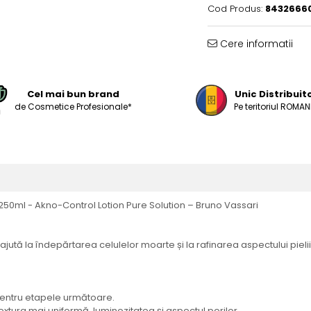
Cod Produs:
84326660
Cere informatii
Cel mai bun brand
Unic Distribuit
de Cosmetice Profesionale*
Pe teritoriul ROMANI
 250ml - Akno-Control Lotion Pure Solution – Bruno Vassari
ută la îndepărtarea celulelor moarte și la rafinarea aspectului pielii. 
 pentru etapele următoare.
textura mai uniformă, luminozitatea și aspectul porilor.