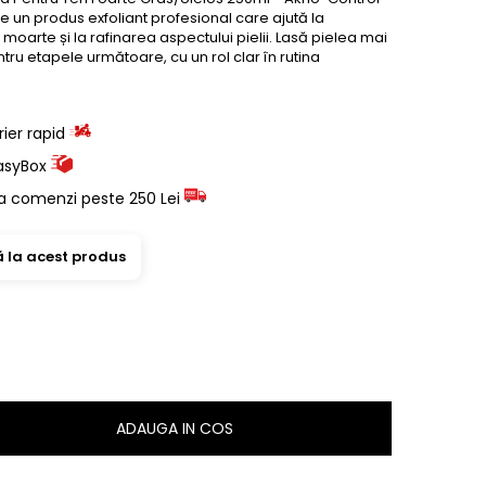
te un produs exfoliant profesional care ajută la
moarte și la rafinarea aspectului pielii. Lasă pielea mai
tru etapele următoare, cu un rol clar în rutina
rier rapid
EasyBox
a comenzi peste 250 Lei
ă la acest produs
ADAUGA IN COS