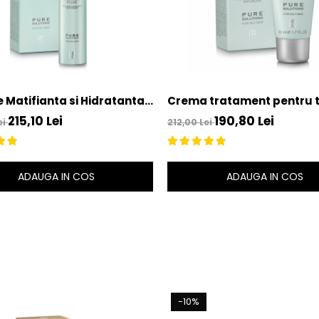
 Matifianta si Hidratanta
Crema tratament pentru 
 Ten Gras/Uleios 50ml -
gras 50ml - Oil Free Moistu
215,10 Lei
190,80 Lei
ei
212,00 Lei
 Fluid Pure Solution –
Gel Pure Solution – Bruno 
Vassari
ADAUGA IN COS
ADAUGA IN COS
-10%