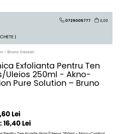
0729005777
0,00
ACHETE |
on – Bruno Vassari
ica Exfolianta Pentru Ten
s/Uleios 250ml - Akno-
ion Pure Solution – Bruno
,60 Lei
:
16,40
Lei
nta Pentru Ten Foarte Gras/Uleios 250ml - Akno-Control