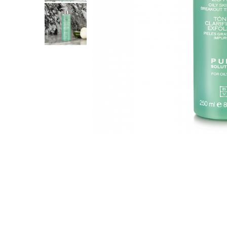
Aqua Genomics - Hidratare
Body Care - Pentru corp
Collagen Booster - Ten Matur
Glyco System - Acid Glicolic
Retinol
LAB TECH CARE
Lab Biotics