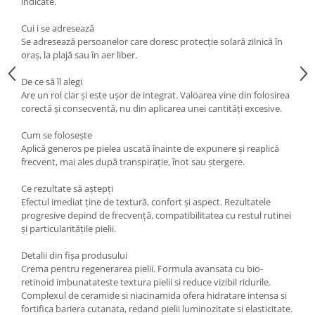
indicate.
Cui i se adresează
Se adresează persoanelor care doresc protecție solară zilnică în
oraș, la plajă sau în aer liber.
De ce să îl alegi
Are un rol clar și este ușor de integrat. Valoarea vine din folosirea
corectă și consecventă, nu din aplicarea unei cantități excesive.
Cum se folosește
Aplică generos pe pielea uscată înainte de expunere și reaplică
frecvent, mai ales după transpirație, înot sau ștergere.
Ce rezultate să aștepți
Efectul imediat ține de textură, confort și aspect. Rezultatele
progresive depind de frecvență, compatibilitatea cu restul rutinei
și particularitățile pielii.
Detalii din fișa produsului
Crema pentru regenerarea pielii. Formula avansata cu bio-
retinoid imbunatateste textura pielii si reduce vizibil ridurile.
Complexul de ceramide si niacinamida ofera hidratare intensa si
fortifica bariera cutanata, redand pielii luminozitate si elasticitate.