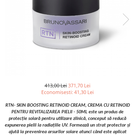
Aqua Genomics - Hidratare
Body Care - Pentru corp
Collagen Booster - Ten Matur
Glyco System - Acid Glicolic
Retinol
LAB TECH CARE
Lab Biotics
413,00 Lei
371,70 Lei
Economisesti:
41,30
Lei
RTN- SKIN BOOSTING RETINOID CREAM, CREMA CU RETINOID
PENTRU REVITALIZAREA PIELII - 50ML este un produs de
protecție solară pentru utilizare zilnică, conceput să reducă
expunerea pielii la radiațiile UV. Formează un strat protector și
ajută la prevenirea arsurilor solare atunci când este aplicat