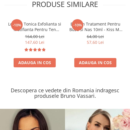
PRODUSE SIMILARE
Lotiune Tonica Exfolianta si
Balsam Tratament Pentru
-10%
-10%
Matifianta Pentru Ten
Buze si Nas 10ml - Kiss Me
Gras/Uleios 250ml -
Balm – Bruno Vassari
164,00 Lei
64,00 Lei
Balancing Toner Pure
147,60 Lei
57,60 Lei
Solution – Bruno Vassari
ADAUGA IN COS
ADAUGA IN COS
Descopera ce vedete din Romania indragesc
produsele Bruno Vassari.