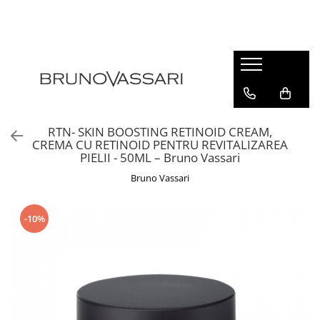
| GAME PRODUSE
Kianty - Anti-Rid
Kianty Experience - Anti-rid
Pure Solutions - Ten Acneic
RTN- SKIN BOOSTING RETINOID CREAM,
Bioceuticals - Ten Matur
CREMA CU RETINOID PENTRU REVITALIZAREA
PIELII - 50ML – Bruno Vassari
Lab Radiance - Stralucire
Bruno Vassari
Skin Comfort - Ten Sensibil
White - Pete Pigmentare
-10%
The Basics - Rutina Simpla
Sun Defense - Protectie Solara
ANTI-STRESS
AHA