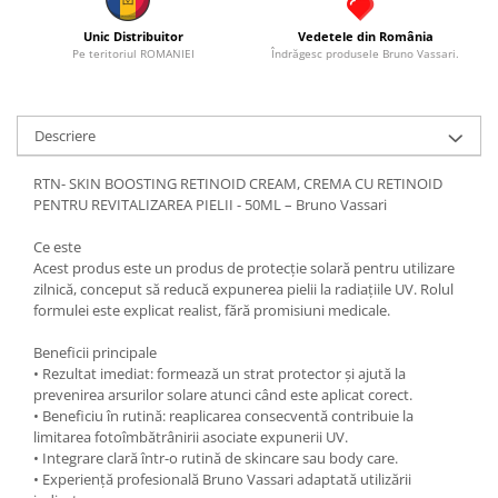
Unic Distribuitor
Vedetele din România
Pe teritoriul ROMANIEI
Îndrăgesc produsele Bruno Vassari.
Descriere
RTN- SKIN BOOSTING RETINOID CREAM, CREMA CU RETINOID
PENTRU REVITALIZAREA PIELII - 50ML – Bruno Vassari
Ce este
Acest produs este un produs de protecție solară pentru utilizare
zilnică, conceput să reducă expunerea pielii la radiațiile UV. Rolul
formulei este explicat realist, fără promisiuni medicale.
Beneficii principale
• Rezultat imediat: formează un strat protector și ajută la
prevenirea arsurilor solare atunci când este aplicat corect.
• Beneficiu în rutină: reaplicarea consecventă contribuie la
limitarea fotoîmbătrânirii asociate expunerii UV.
• Integrare clară într-o rutină de skincare sau body care.
• Experiență profesională Bruno Vassari adaptată utilizării