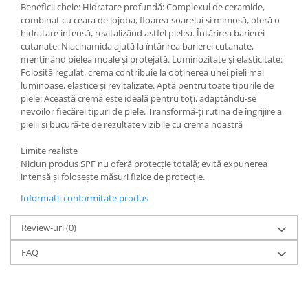
Beneficii cheie: Hidratare profundă: Complexul de ceramide,
combinat cu ceara de jojoba, floarea-soarelui și mimosă, oferă o
hidratare intensă, revitalizând astfel pielea. Întărirea barierei
cutanate: Niacinamida ajută la întărirea barierei cutanate,
menținând pielea moale și protejată. Luminozitate și elasticitate:
Folosită regulat, crema contribuie la obținerea unei pieli mai
luminoase, elastice și revitalizate. Aptă pentru toate tipurile de
piele: Această cremă este ideală pentru toți, adaptându-se
nevoilor fiecărei tipuri de piele. Transformă-ți rutina de îngrijire a
pielii și bucură-te de rezultate vizibile cu crema noastră
Limite realiste
Niciun produs SPF nu oferă protecție totală; evită expunerea
intensă și folosește măsuri fizice de protecție.
Informatii conformitate produs
Review-uri
(0)
FAQ