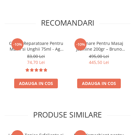
RECOMANDARI
Crema Reparatoare Pentru
Lumanare Pentru Masaj
-10%
-10%
Maini si Unghii 75ml - Age
Jasmine 200gr – Bruno
Control Hand Cream –
Vassari
83,00 Lei
495,00 Lei
Bruno Vassari
74,70 Lei
445,50 Lei
ADAUGA IN COS
ADAUGA IN COS
PRODUSE SIMILARE