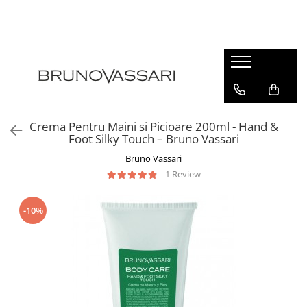
| GAME PRODUSE
Kianty - Anti-Rid
Kianty Experience - Anti-rid
Pure Solutions - Ten Acneic
Crema Pentru Maini si Picioare 200ml - Hand &
Bioceuticals - Ten Matur
Foot Silky Touch – Bruno Vassari
Lab Radiance - Stralucire
Bruno Vassari
1 Review
Skin Comfort - Ten Sensibil
White - Pete Pigmentare
-10%
The Basics - Rutina Simpla
Sun Defense - Protectie Solara
ANTI-STRESS
AHA