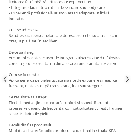
limitarea fotoîmbătrânirii asociate expunerii UV.
• Integrare clară într-o rutină de skincare sau body care.
• Experiență profesională Bruno Vassari adaptată utilizării
indicate.
Cui i se adresează
Se adresează persoanelor care doresc protecție solară zilnică în
oraș, la plajă sau în aer liber.
De ce să îl alegi
Are un rol clar și este ușor de integrat. Valoarea vine din folosirea
corectă și consecventă, nu din aplicarea unei cantități excesive.
Cum se folosește
Aplică generos pe pielea uscată înainte de expunere și reaplică
frecvent, mai ales după transpirație, înot sau ștergere.
Ce rezultate să aștepți
Efectul imediat ține de textură, confort și aspect. Rezultatele
progresive depind de frecvență, compatibilitatea cu restul rutinei
și particularitățile pielii.
Detalii din fișa produsului
Mod de aplicare: Se aplica produsul ca pas final in ritualul SPA