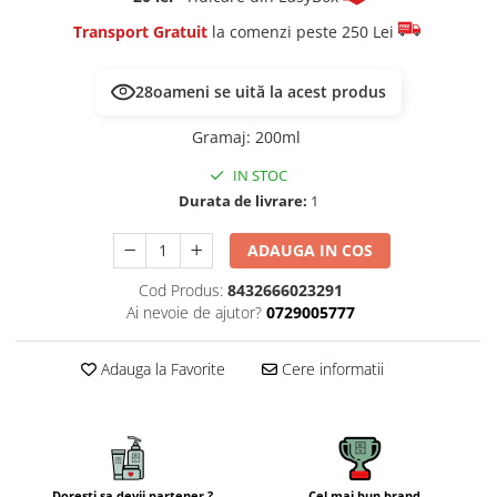
Transport Gratuit
la comenzi peste 250 Lei
28
oameni se uită la acest produs
Gramaj
:
200ml
IN STOC
Durata de livrare:
1
ADAUGA IN COS
Cod Produs:
8432666023291
Ai nevoie de ajutor?
0729005777
Adauga la Favorite
Cere informatii
Doresti sa devii partener ?
Cel mai bun brand