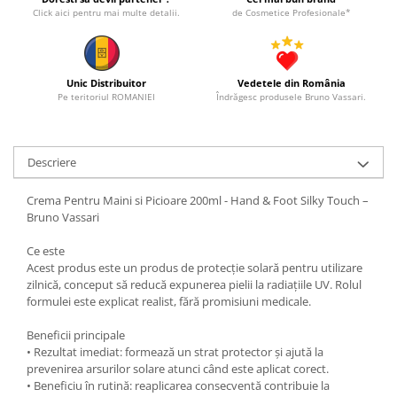
Click aici pentru mai multe detalii.
de Cosmetice Profesionale*
Unic Distribuitor
Vedetele din România
Pe teritoriul ROMANIEI
Îndrăgesc produsele Bruno Vassari.
Descriere
Crema Pentru Maini si Picioare 200ml - Hand & Foot Silky Touch –
Bruno Vassari
Ce este
Acest produs este un produs de protecție solară pentru utilizare
zilnică, conceput să reducă expunerea pielii la radiațiile UV. Rolul
formulei este explicat realist, fără promisiuni medicale.
Beneficii principale
• Rezultat imediat: formează un strat protector și ajută la
prevenirea arsurilor solare atunci când este aplicat corect.
• Beneficiu în rutină: reaplicarea consecventă contribuie la