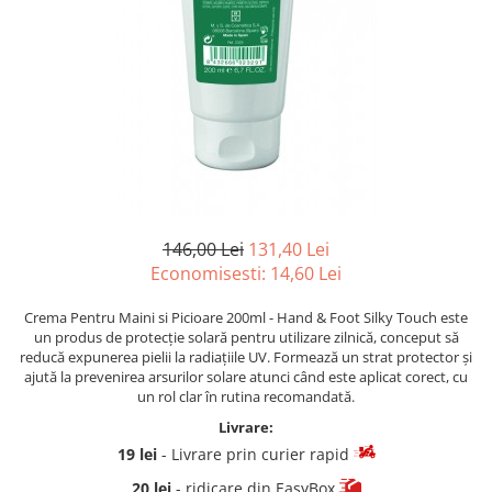
Aqua Genomics - Hidratare
Body Care - Pentru corp
Collagen Booster - Ten Matur
Glyco System - Acid Glicolic
Retinol
LAB TECH CARE
Lab Biotics
146,00 Lei
131,40 Lei
Economisesti:
14,60
Lei
Crema Pentru Maini si Picioare 200ml - Hand & Foot Silky Touch este
un produs de protecție solară pentru utilizare zilnică, conceput să
reducă expunerea pielii la radiațiile UV. Formează un strat protector și
ajută la prevenirea arsurilor solare atunci când este aplicat corect, cu
un rol clar în rutina recomandată.
Livrare:
19 lei
- Livrare prin curier rapid
20 lei
- ridicare din EasyBox