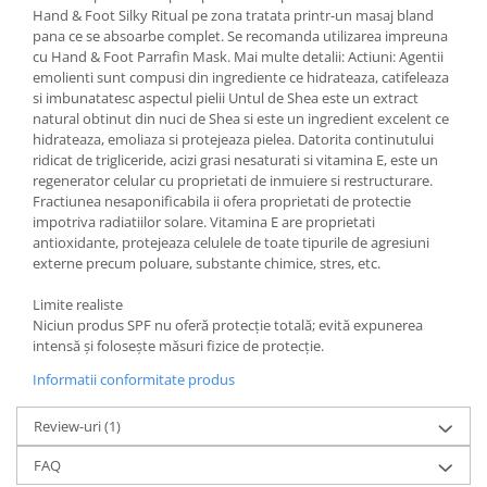
Hand & Foot Silky Ritual pe zona tratata printr-un masaj bland
pana ce se absoarbe complet. Se recomanda utilizarea impreuna
cu Hand & Foot Parrafin Mask. Mai multe detalii: Actiuni: Agentii
emolienti sunt compusi din ingrediente ce hidrateaza, catifeleaza
si imbunatatesc aspectul pielii Untul de Shea este un extract
natural obtinut din nuci de Shea si este un ingredient excelent ce
hidrateaza, emoliaza si protejeaza pielea. Datorita continutului
ridicat de trigliceride, acizi grasi nesaturati si vitamina E, este un
regenerator celular cu proprietati de inmuiere si restructurare.
Fractiunea nesaponificabila ii ofera proprietati de protectie
impotriva radiatiilor solare. Vitamina E are proprietati
antioxidante, protejeaza celulele de toate tipurile de agresiuni
externe precum poluare, substante chimice, stres, etc.
Limite realiste
Niciun produs SPF nu oferă protecție totală; evită expunerea
intensă și folosește măsuri fizice de protecție.
Informatii conformitate produs
Review-uri
(1)
FAQ