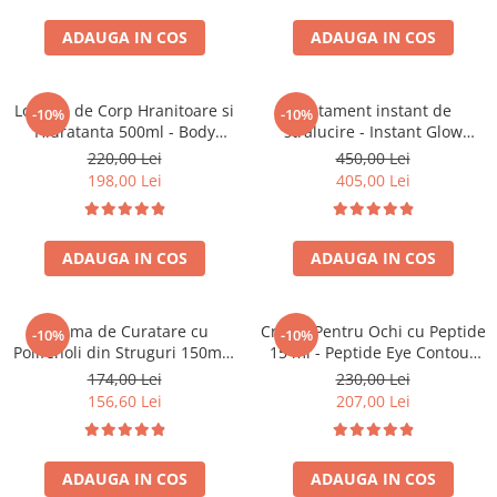
ADAUGA IN COS
ADAUGA IN COS
Lotiune de Corp Hranitoare si
Tratament instant de
-10%
-10%
Hidratanta 500ml - Body
stralucire - Instant Glow
Lotion Nourishing &
Beauty – Bruno Vassari
220,00 Lei
450,00 Lei
Moisturizing – Bruno Vassari
198,00 Lei
405,00 Lei
ADAUGA IN COS
ADAUGA IN COS
Spuma de Curatare cu
Crema Pentru Ochi cu Peptide
-10%
-10%
Polifenoli din Struguri 150ml -
15 ml - Peptide Eye Contour
Rugiada Di Vigna – Bruno
Gel-Cream – Bruno Vassari
174,00 Lei
230,00 Lei
Vassari
156,60 Lei
207,00 Lei
ADAUGA IN COS
ADAUGA IN COS