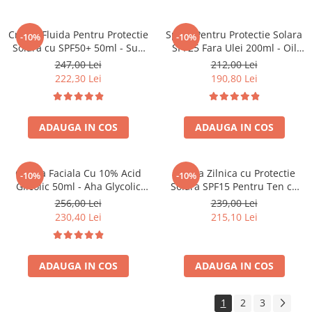
Crema Fluida Pentru Protectie
Spray Pentru Protectie Solara
-10%
-10%
Solara cu SPF50+ 50ml - Sun
SPF25 Fara Ulei 200ml - Oil
Pocket Fluid SPF50+ - Bruno
Free Sun Spray SPF25 – Bruno
247,00 Lei
212,00 Lei
Vassari
Vassari
222,30 Lei
190,80 Lei
ADAUGA IN COS
ADAUGA IN COS
Crema Faciala Cu 10% Acid
Crema Zilnica cu Protectie
-10%
-10%
Glicolic 50ml - Aha Glycolic
Solara SPF15 Pentru Ten cu
Cream 10% - Bruno Vassari
Probleme Pigmentare 50 ml -
256,00 Lei
239,00 Lei
White Day Protection Spf 15 –
230,40 Lei
215,10 Lei
Bruno Vassari
ADAUGA IN COS
ADAUGA IN COS
1
2
3