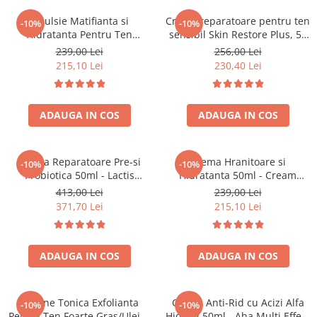
Emulsie Matifianta si
Cremă reparatoare pentru ten
-10%
-10%
Hidratanta Pentru Ten
sensibil Skin Restore Plus, 50
Gras/Uleios 50ml - Balance
ml – Bruno Vassari
239,00 Lei
256,00 Lei
Fluid Pure Solution – Bruno
215,10 Lei
230,40 Lei
Vassari
ADAUGA IN COS
ADAUGA IN COS
Crema Reparatoare Pre-si
Crema Hranitoare si
-10%
-10%
Probiotica 50ml - Lactis
Hidratanta 50ml - Cream
Advanced Cream – Bruno
Nourishing & Moisturizing –
413,00 Lei
239,00 Lei
Vassari
Bruno Vassari
371,70 Lei
215,10 Lei
ADAUGA IN COS
ADAUGA IN COS
Lotiune Tonica Exfolianta
Crema Anti-Rid cu Acizi Alfa
-10%
-10%
Pentru Ten Foarte Gras/Uleios
Hidroxi 50ml - Aha Multi Effect