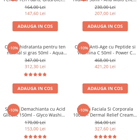
250ml - Akno-Control Lotion
Cream – Bruno Vassari
164,00 Lei
230,00 Lei
Pure Solution – Bruno Vassari
147,60 Lei
207,00 Lei
ADAUGA IN COS
ADAUGA IN COS
Crema hidratanta pentru ten
Crema Anti-Age cu Peptide si
-10%
-10%
normal si gras 50ml - Aqua
Vitamina C 50ml - Power C
Sorbet Light – Bruno Vassari
Peptide Cream – Bruno
347,00 Lei
468,00 Lei
Vassari
312,30 Lei
421,20 Lei
ADAUGA IN COS
ADAUGA IN COS
Spuma Demachianta cu Acid
Crema Faciala Si Corporala
-10%
-10%
Glicolic 150ml - Glyco Washing
100ml - Dermal Relief Cream –
Foam – Bruno Vassari
Bruno Vassari
170,00 Lei
364,00 Lei
153,00 Lei
327,60 Lei