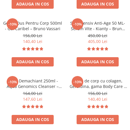
Aqua Genomics - Hidratare
ADAUGA IN COS
ADAUGA IN COS
Body Care - Pentru corp
Collagen Booster - Ten Matur
Gel de Dus Pentru Corp 500ml
Ser Intensiv Anti-Age 50 ML-
-10%
-10%
Glyco System - Acid Glicolic
- Gel Caribel – Bruno Vassari
Serum Vite - Kianty – Bruno
Vassari
156,00 Lei
450,00 Lei
Retinol
140,40 Lei
405,00 Lei
LAB TECH CARE
Lab Biotics
ADAUGA IN COS
ADAUGA IN COS
Lapte Demachiant 250ml -
Lapte de corp cu colagen,
-10%
-10%
Aqua Genomics Cleanser –
Geraldina, gama Body Care -
Bruno Vassari
500ml – Bruno Vassari
164,00 Lei
156,00 Lei
147,60 Lei
140,40 Lei
ADAUGA IN COS
ADAUGA IN COS