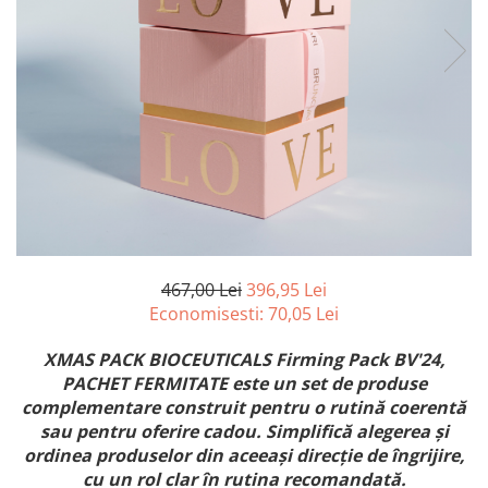
Aqua Genomics - Hidratare
Body Care - Pentru corp
Collagen Booster - Ten Matur
Glyco System - Acid Glicolic
Retinol
LAB TECH CARE
Lab Biotics
467,00 Lei
396,95 Lei
Economisesti:
70,05
Lei
XMAS PACK BIOCEUTICALS Firming Pack BV'24,
PACHET FERMITATE este un set de produse
complementare construit pentru o rutină coerentă
sau pentru oferire cadou. Simplifică alegerea și
ordinea produselor din aceeași direcție de îngrijire,
cu un rol clar în rutina recomandată.