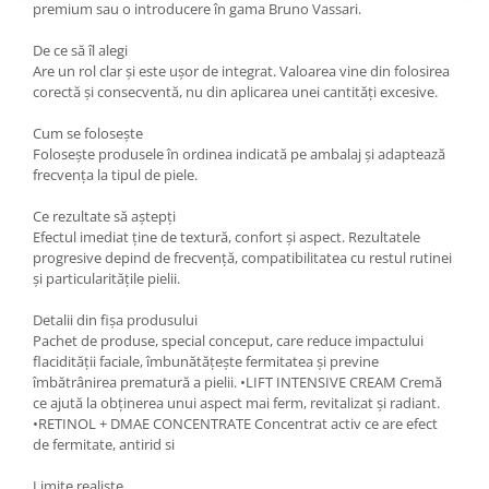
premium sau o introducere în gama Bruno Vassari.
De ce să îl alegi
Are un rol clar și este ușor de integrat. Valoarea vine din folosirea
corectă și consecventă, nu din aplicarea unei cantități excesive.
Cum se folosește
Folosește produsele în ordinea indicată pe ambalaj și adaptează
frecvența la tipul de piele.
Ce rezultate să aștepți
Efectul imediat ține de textură, confort și aspect. Rezultatele
progresive depind de frecvență, compatibilitatea cu restul rutinei
și particularitățile pielii.
Detalii din fișa produsului
Pachet de produse, special conceput, care reduce impactului
flacidității faciale, îmbunătățește fermitatea și previne
îmbătrânirea prematură a pielii. •LIFT INTENSIVE CREAM Cremă
ce ajută la obținerea unui aspect mai ferm, revitalizat și radiant.
•RETINOL + DMAE CONCENTRATE Concentrat activ ce are efect
de fermitate, antirid si
Limite realiste