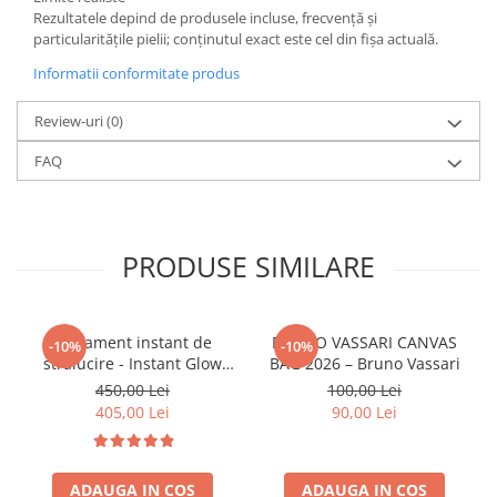
Rezultatele depind de produsele incluse, frecvență și
particularitățile pielii; conținutul exact este cel din fișa actuală.
Informatii conformitate produs
Review-uri
(0)
FAQ
PRODUSE SIMILARE
Tratament instant de
BRUNO VASSARI CANVAS
-10%
-10%
stralucire - Instant Glow
BAG 2026 – Bruno Vassari
Beauty – Bruno Vassari
450,00 Lei
100,00 Lei
405,00 Lei
90,00 Lei
ADAUGA IN COS
ADAUGA IN COS