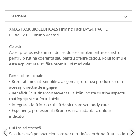
Descriere
XMAS PACK BIOCEUTICALS Firming Pack BV'24, PACHET
FERMITATE – Bruno Vassari
Ce este
Acest produs este un set de produse complementare construit
pentru o rutină coerentă sau pentru oferire cadou. Rolul formulei
este explicat realist, fără promisiuni medicale.
Beneficii principale
• Rezultat imediat: simplifică alegerea și ordinea produselor din
aceeași direcție de îngrijire.
• Beneficiu în rutină: consecvența utilizării poate susține aspectul
mai îngrijit și confortul pielii.
• Integrare clară într-o rutină de skincare sau body care.
• Experiență profesională Bruno Vassari adaptată utilizării
indicate.
Cui i se adresează
Se adresează persoanelor care vor o rutină coordonată, un cadou