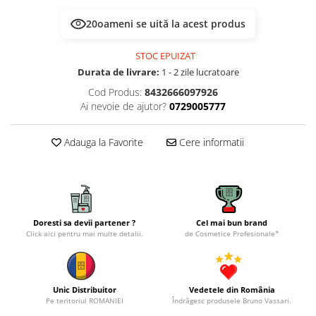
20
oameni se uită la acest produs
STOC EPUIZAT
Durata de livrare:
1 - 2 zile lucratoare
Cod Produs:
8432666097926
Ai nevoie de ajutor?
0729005777
Adauga la Favorite
Cere informatii
Doresti sa devii partener ?
Cel mai bun brand
Click aici pentru mai multe detalii.
de Cosmetice Profesionale*
Unic Distribuitor
Vedetele din România
Pe teritoriul ROMANIEI
Îndrăgesc produsele Bruno Vassari.