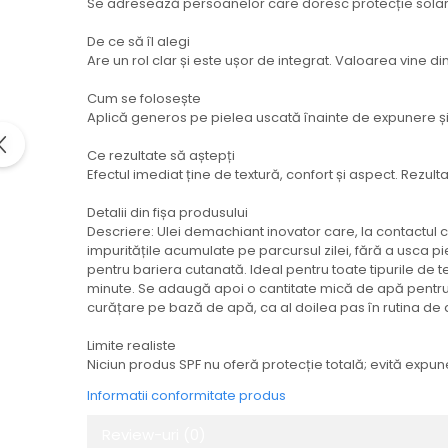
Se adresează persoanelor care doresc protecție solară zi
De ce să îl alegi
Are un rol clar și este ușor de integrat. Valoarea vine d
Cum se folosește
Aplică generos pe pielea uscată înainte de expunere și 
Ce rezultate să aștepți
Efectul imediat ține de textură, confort și aspect. Rezulta
Detalii din fișa produsului
Descriere: Ulei demachiant inovator care, la contactul c
impuritățile acumulate pe parcursul zilei, fără a usca pi
pentru bariera cutanată. Ideal pentru toate tipurile de t
minute. Se adaugă apoi o cantitate mică de apă pentru 
curățare pe bază de apă, ca al doilea pas în rutina de du
Limite realiste
Niciun produs SPF nu oferă protecție totală; evită expun
Informatii conformitate produs
Review-uri
(0)