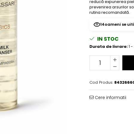
reducă expunerea pielii
prevenirea arsurilor so
rutina recomandată.
14
oameni se uit
IN STOC
Durata de livrare:
1 -
Cod Produs:
8432666
Cere informatii