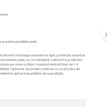
esive.
 particularitățile pielii.
eficient machiajul rezistent la apă, protecția solară și
 similari pielii, cu rol hidratant, calmant și protector
 inclusiv pe zona ochilor, masând delicat timp de 1-2
ălduță. Opțional, se poate continua cu un produs de
istent la apă și impuritățile de suprafață,