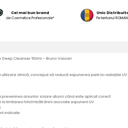
Cel mai bun brand
Unic Distribuit
de Cosmetice Profesionale*
Pe teritoriul ROMANI
lk Deep Cleanser 150ml – Bruno Vassari
ilizare zilnică, conceput să reducă expunerea pielii la radiațiile UV. R
la prevenirea arsurilor solare atunci când este aplicat corect.
 la limitarea fotoîmbătrânirii asociate expunerii UV.
.
ii indicate.