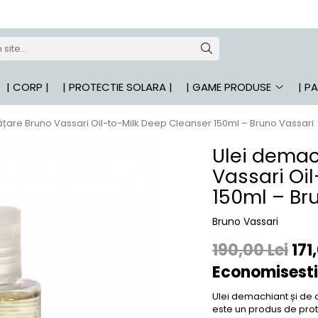
| CORP |
| PROTECTIE SOLARA |
| GAME PRODUSE
| P
ățare Bruno Vassari Oil-to-Milk Deep Cleanser 150ml – Bruno Vassari
Ulei demac
Vassari Oi
150ml – Br
Bruno Vassari
190,00 Lei
171
Economisesti
Ulei demachiant și de 
este un produs de prote