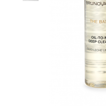
Aqua Genomics - Hidratare
Body Care - Pentru corp
Collagen Booster - Ten Matur
Glyco System - Acid Glicolic
Retinol
LAB TECH CARE
Lab Biotics