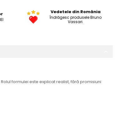
Vedetele din România
or
Îndrăgesc produsele Bruno
EI
Vassari.
olul formulei este explicat realist, fără promisiuni