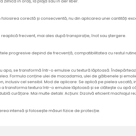
lnică în oraș, la plajă sau în aer liber.
in folosirea corectă și consecventă, nu din aplicarea unei cantități exc
reaplică frecvent, mai ales după transpirație, înot sau ștergere.
tele progresive depind de frecvență, compatibilitatea cu restul rutinei și
u apa, se transformă într-o emulsie cu textură lăptoasă. Îndepărtează 
elea. Formula conține ulei de macadamia, ulei de gălbenele și emolienți
en, inclusiv cel sensibil. Mod de aplicare: Se aplică pe pielea uscată,
a transforma textura într-o emulsie lăptoasă și se clătește cu apă c
blă curățare. Mai multe detalii: Acțiuni: Dizolvă eficient machiajul rez
erea intensă și folosește măsuri fizice de protecție.