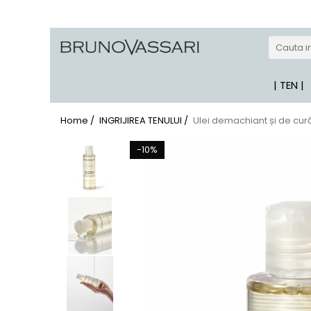
| GAME PRODUSE
Kianty - Anti-Rid
| TEN |
Kianty Experience - Anti-rid
Pure Solutions - Ten Acneic
Home /
INGRIJIREA TENULUI /
Ulei demachiant și de cur
Bioceuticals - Ten Matur
-10%
Lab Radiance - Stralucire
Skin Comfort - Ten Sensibil
White - Pete Pigmentare
The Basics - Rutina Simpla
Sun Defense - Protectie Solara
ANTI-STRESS
AHA