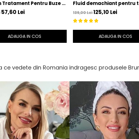
 Tratament Pentru Buze si
Fluid demachiant pentru 
l - Kiss Me Balm – Bruno
sensibil Fresh Cleansing Fl
57,60 Lei
125,10 Lei
i
139,00 Lei
i
250 ml – Bruno Vassari
ADAUGA IN COS
ADAUGA IN COS
 ce vedete din Romania indragesc produsele Brun