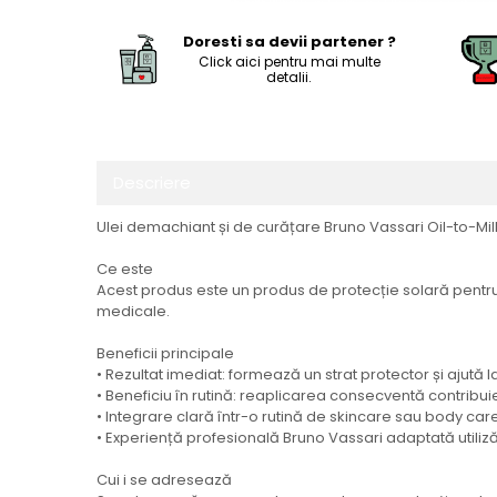
Doresti sa devii partener ?
Click aici pentru mai multe
detalii.
Descriere
Ulei demachiant și de curățare Bruno Vassari Oil-to-Mi
Ce este
Acest produs este un produs de protecție solară pentru ut
medicale.
Beneficii principale
• Rezultat imediat: formează un strat protector și ajută 
• Beneficiu în rutină: reaplicarea consecventă contribuie
• Integrare clară într-o rutină de skincare sau body care
• Experiență profesională Bruno Vassari adaptată utilizăr
Cui i se adresează