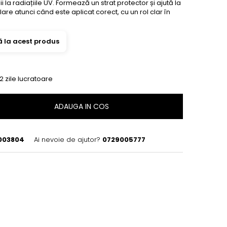
 la radiațiile UV. Formează un strat protector și ajută la
lare atunci când este aplicat corect, cu un rol clar în
ă la acest produs
 2 zile lucratoare
ADAUGA IN COS
003804
Ai nevoie de ajutor?
0729005777