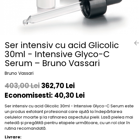
Aqua Genomics - Hidratare
Body Care - Pentru corp
Collagen Booster - Ten Matur
Glyco System - Acid Glicolic
Retinol
Ser intensiv cu acid Glicolic
LAB TECH CARE
30ml - Intensive Glyco-C
Lab Biotics
Serum – Bruno Vassari
Bruno Vassari
403,00 Lei
362,70 Lei
Economisesti:
40,30
Lei
Ser intensiv cu acid Glicolic 30ml - Intensive Glyco-C Serum este
un produs exfoliant profesional care ajută la îndepărtarea
celulelor moarte și la rafinarea aspectului pielii. Lasă pielea mai
netedă și pregătită pentru etapele următoare, cu un rol clar în
rutina recomandată.
Livrare: