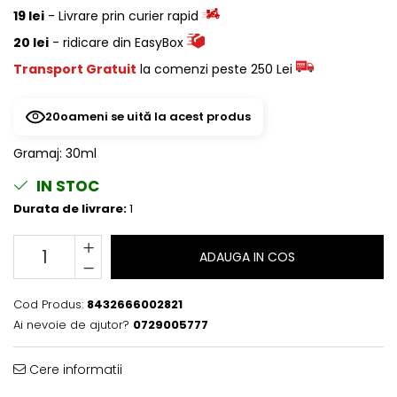
19 lei
- Livrare prin curier rapid
20 lei
- ridicare din EasyBox
Transport Gratuit
la comenzi peste 250 Lei
20
oameni se uită la acest produs
Gramaj
:
30ml
IN STOC
Durata de livrare:
1
ADAUGA IN COS
Cod Produs:
8432666002821
Ai nevoie de ajutor?
0729005777
Cere informatii