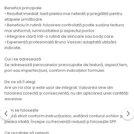
Beneficii principale
• Rezultat imediat: lasă pielea mai netedă și pregătită pentru
etapele următoare.
• Beneficiu în rutină: folosirea controlată poate susține textura
mai uniformă, luminozitatea și aspectul porilor.
• Integrare clară într-o rutină de skincare sau body care.
• Experiență profesională Bruno Vassari adaptată utilizării
indicate.
Cui i se adresează
Se adresează persoanelor preocupate de textură, aspect tern,
pori sau imperfecțiuni, conform indicațiilor formulei.
De ce să îl alegi
Are un rol clar și este ușor de integrat. Valoarea vine din
folosirea corectă și consecventă, nu din aplicarea unei cantități
excesive.
Cum se folosește
Aplică strict conform instrucțiunilor, evitând conturul ochilor și
pielea iritată. Începe cu frecvență redusă și folosește SPF.
Ce rezultate să aștepți