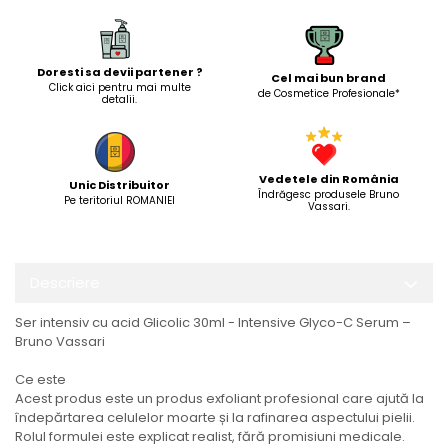
Doresti sa devii partener ?
Cel mai bun brand
Click aici pentru mai multe
de Cosmetice Profesionale*
detalii.
Vedetele din România
Unic Distribuitor
Îndrăgesc produsele Bruno
Pe teritoriul ROMANIEI
Vassari.
Descriere
Ser intensiv cu acid Glicolic 30ml - Intensive Glyco-C Serum –
Bruno Vassari
Ce este
Acest produs este un produs exfoliant profesional care ajută la
îndepărtarea celulelor moarte și la rafinarea aspectului pielii.
Rolul formulei este explicat realist, fără promisiuni medicale.