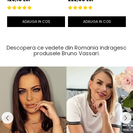
250 ml – Bruno Vassari
Vassari
B
ADAUGA IN COS
ADAUGA IN COS
Descopera ce vedete din Romania indragesc
produsele Bruno Vassari.