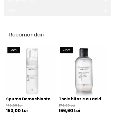
Review-uri
(0)
FAQ
Recomandari
-10%
-10%
Spuma Demachianta
Tonic bifazic cu acid
C
cu Acid Glicolic 150ml -
Glicolic 200ml - Glyco
A
170,00 Lei
174,00 Lei
25
153,00 Lei
156,60 Lei
2
Glyco Washing Foam –
Dual Phase Toner –
G