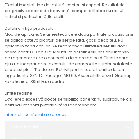
Efectul imediat ține de textură, confort și aspect. Rezultatele
progresive depind de frecvență, compatibilitatea cu restul
rutinei și particularitățile pielii.
Detalii din fișa produsului
Mod de aplicare: Se amesteca cele doua parti ale produsului si
se aplica cateva picaturi de ser pe fata, gat si decolteu. Nu
aplicati in zona ochilor. Se recomanda utilizarea serului doar
seara pentru 30 de zile. Mai multe detalii: Actiuni: Serul intensiv
de regenerare are o concentratie mare de acid Glicolic care
ajuta la indepartarea excesului de corneocite si imbunatateste
aspectul pielii. Tip de ten: Potrivit pentru toate tipurile de ten.
Ingrediente: SYN TC; Fucogel; MG 60; Ascorbil Glucozid. Gramaj:
Faza lichida: 30ml Faza pudra:
Limite realiste
Exfolierea excesivă poate sensibiliza bariera; nu suprapune alți
acizi sau retinoizi puternici fără recomandare.
Informatii conformitate produs
Caracteristici