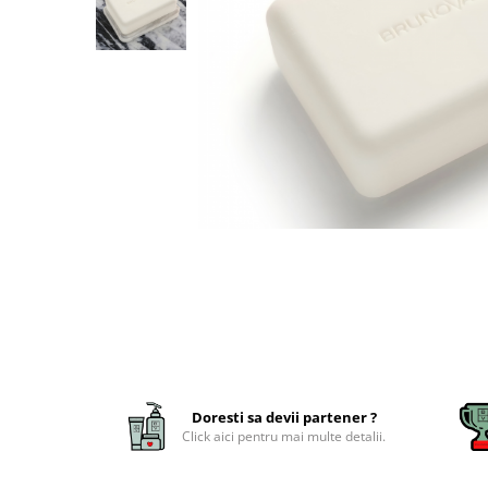
Aqua Genomics - Hidratare
Body Care - Pentru corp
Collagen Booster - Ten Matur
Glyco System - Acid Glicolic
Retinol
LAB TECH CARE
Lab Biotics
Doresti sa devii partener ?
Click aici pentru mai multe detalii.