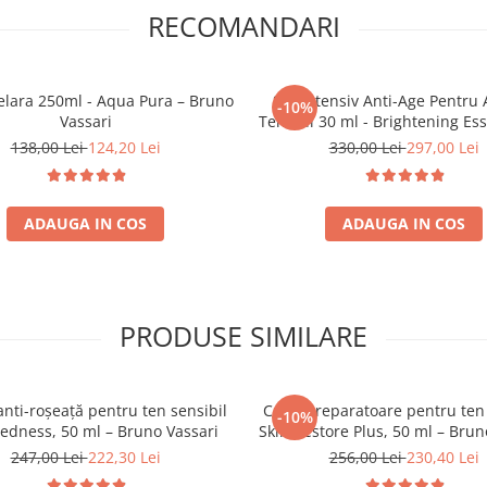
RECOMANDARI
lara 250ml - Aqua Pura – Bruno
Ser Intensiv Anti-Age Pentru 
-10%
Vassari
Tenului 30 ml - Brightening Es
– Bruno Vassari
138,00 Lei
124,20 Lei
330,00 Lei
297,00 Lei
ADAUGA IN COS
ADAUGA IN COS
PRODUSE SIMILARE
nti-roșeață pentru ten sensibil
Cremă reparatoare pentru ten 
-10%
edness, 50 ml – Bruno Vassari
Skin Restore Plus, 50 ml – Brun
247,00 Lei
222,30 Lei
256,00 Lei
230,40 Lei