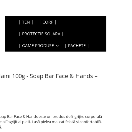
| TEN |
| CORP |
| PROTECTIE SOLARA |
| GAME PRODUSE
| PACHETE |
aini 100g - Soap Bar Face & Hands –
oap Bar Face & Hands este un produs de îngrijire corporală
i îngrijit al pielii. Lasă pielea mai catifelată și confortabilă,
ă.