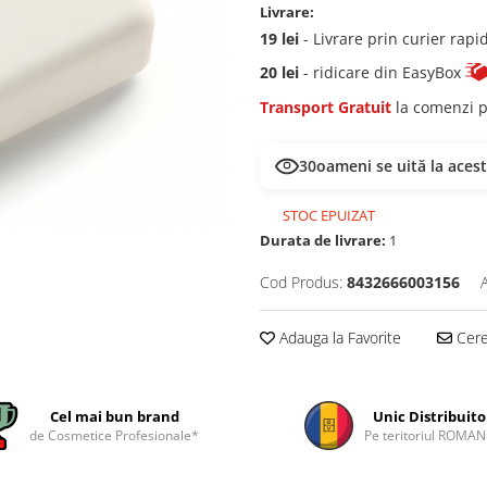
Livrare:
19 lei
- Livrare prin curier rapi
20 lei
- ridicare din EasyBox
Transport Gratuit
la comenzi p
30
oameni se uită la aces
STOC EPUIZAT
Durata de livrare:
1
Cod Produs:
8432666003156
Adauga la Favorite
Cere 
Cel mai bun brand
Unic Distribuito
de Cosmetice Profesionale*
Pe teritoriul ROMAN