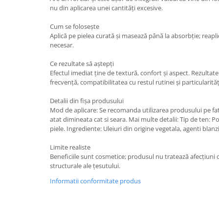
nu din aplicarea unei cantități excesive.
Cum se folosește
Aplică pe pielea curată și masează până la absorbție; reapl
necesar.
Ce rezultate să aștepți
Efectul imediat ține de textură, confort și aspect. Rezultat
frecvență, compatibilitatea cu restul rutinei și particularitățil
Detalii din fișa produsului
Mod de aplicare: Se recomanda utilizarea produsului pe fat
atat dimineata cat si seara. Mai multe detalii: Tip de ten: Po
piele. Ingrediente: Uleiuri din origine vegetala, agenti blan
Limite realiste
Beneficiile sunt cosmetice; produsul nu tratează afecțiuni
structurale ale țesutului.
Informatii conformitate produs