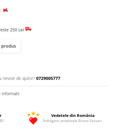
d
este 250 Lei
t produs
Ai nevoie de ajutor?
0729005777
informatii
r
Vedetele din România
IEI
Îndrăgesc produsele Bruno Vassari.