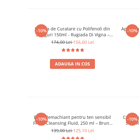
Spuma de Curatare cu Polifenoli din
Apa Mice
-10%
-10%
Struguri 150ml - Rugiada Di Vigna –
Bruno Vassari
174,00 Lei
156,60 Lei
ADAUGA IN COS
Fluid demachiant pentru ten sensibil
Cremă a
-10%
-10%
Fresh Cleansing Fluid, 250 ml – Bruno
Stop R
Vassari
139,00 Lei
125,10 Lei