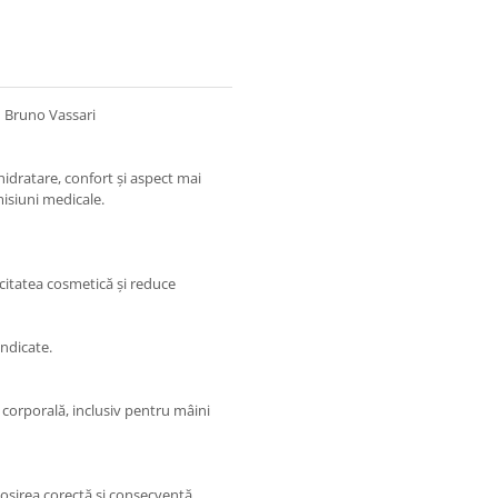
– Bruno Vassari
idratare, confort și aspect mai
omisiuni medicale.
icitatea cosmetică și reduce
indicate.
 corporală, inclusiv pentru mâini
olosirea corectă și consecventă,