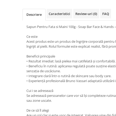
Caracteristici
Review-uri
(0)
FAQ
Descriere
Sapun Pentru Fata si Maini 100g - Soap Bar Face & Hands 
Ce este
Acest produs este un produs de îngrijire corporală pentru h
îngrijit al pielii. Rolul formulei este explicat realist, fără pr
Beneficii principale
• Rezultat imediat: lasă pielea mai catifelată și confortabilă.
• Beneficiu în rutină: aplicarea regulată poate susține elast
senzația de uscăciune.
• Integrare clară într-o rutină de skincare sau body care.
• Experiență profesională Bruno Vassari adaptată utilizării 
Cui i se adresează
Se adresează persoanelor care vor să își completeze rutina
sau zone uscate.
De ce să îl alegi
Are un rol clar și este ușor de integrat. Valoarea vine din f