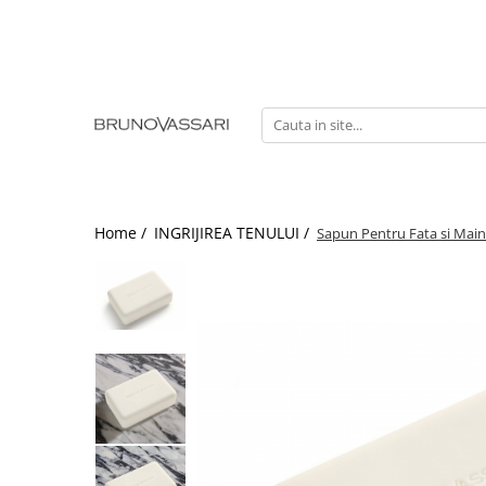
| GAME PRODUSE
Kianty - Anti-Rid
Kianty Experience - Anti-rid
Pure Solutions - Ten Acneic
Bioceuticals - Ten Matur
Home /
INGRIJIREA TENULUI /
Sapun Pentru Fata si Main
Lab Radiance - Stralucire
Skin Comfort - Ten Sensibil
White - Pete Pigmentare
The Basics - Rutina Simpla
Sun Defense - Protectie Solara
ANTI-STRESS
AHA