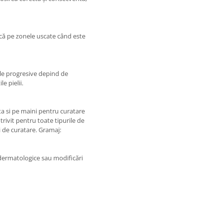
ică pe zonele uscate când este
ele progresive depind de
e pielii.
a si pe maini pentru curatare
trivit pentru toate tipurile de
zi de curatare. Gramaj:
 dermatologice sau modificări