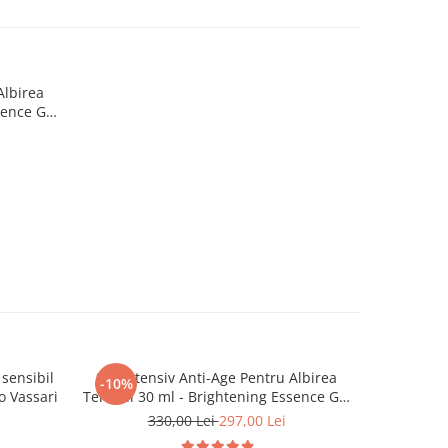
Albirea
sence Gel
sensibil
Ser Intensiv Anti-Age Pentru Albirea
-10%
o Vassari
Tenului 30 ml - Brightening Essence Gel
– Bruno Vassari
330,00 Lei
297,00 Lei