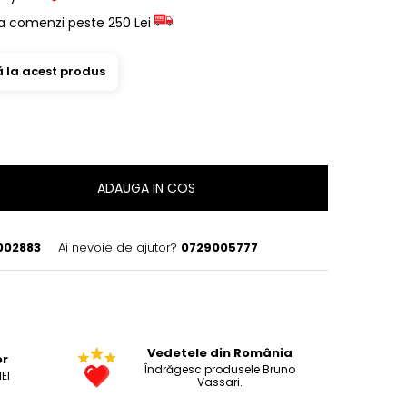
a comenzi peste 250 Lei
ă la acest produs
ADAUGA IN COS
002883
Ai nevoie de ajutor?
0729005777
Vedetele din România
or
Îndrăgesc produsele Bruno
EI
Vassari.