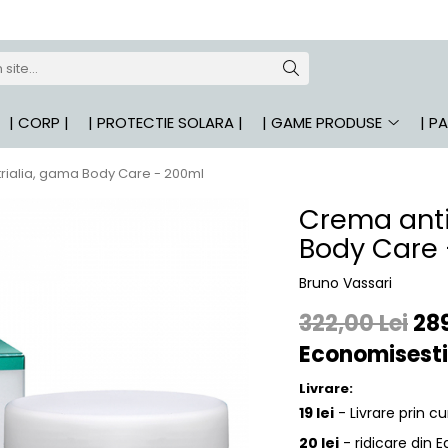
| CORP |
| PROTECTIE SOLARA |
| GAME PRODUSE
| P
trialia, gama Body Care - 200ml
Crema anti
Body Care 
Bruno Vassari
322,00 Lei
289
Economisesti
Livrare:
19 lei
- Livrare prin cu
20 lei
- ridicare din 