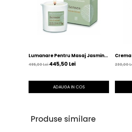
Lumanare Pentru Masaj Jasmine
Crema 
200gr – Bruno Vassari
100ml -
445,50 Lei
495,00 Lei
230,00 L
Vassar
ADAUGA IN COS
Produse similare