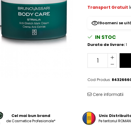
Transport Gratuit
l
19
oameni se uit
IN STOC
Durata de livrare:
1
Cod Produs:
8432666
Cere informatii
Cel mai bun brand
Unic Distribuit
de Cosmetice Profesionale*
Pe teritoriul ROMANI