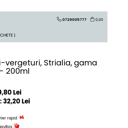
0729005777
0,00
ACHETE |
-vergeturi, Strialia, gama
- 200ml
,80 Lei
:
32,20
Lei
rier rapid
EasyBox