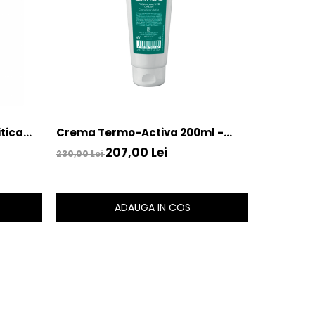
itica
Crema Termo-Activa 200ml -
-Bruno
Thermo-Active Cream – Bruno
207,00 Lei
230,00 Lei
Vassari
ADAUGA IN COS