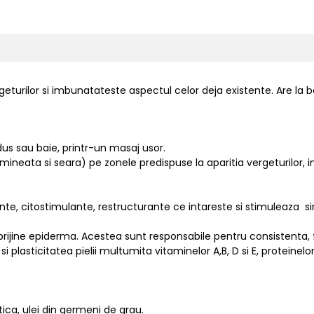
ilor si imbunatateste aspectul celor deja existente. Are la baza
us sau baie, printr-un masaj usor.
dimineata si seara) pe zonele predispuse la aparitia vergeturilor, i
ante, citostimulante, restructurante ce intareste si stimuleaza si
sprijine epiderma. Acestea sunt responsabile pentru consistenta, fe
 plasticitatea pielii multumita vitaminelor A,B, D si E, proteinelor s
tica, ulei din germeni de grau.