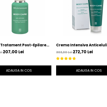
Tratament Post-Epilare
Crema Intensiva Anticelul
 Epil Retard – Bruno
200ml - Cellulite Control
207,00 Lei
272,70 Lei
ei
303,00 Lei
i
Vassari
ADAUGA IN COS
ADAUGA IN COS