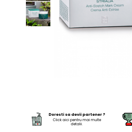
Aqua Genomics - Hidratare
Body Care - Pentru corp
Collagen Booster - Ten Matur
Glyco System - Acid Glicolic
Retinol
LAB TECH CARE
Lab Biotics
Doresti sa devii partener ?
Click aici pentru mai multe
detalii.