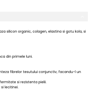
 silicon organic, colagen, elastina si gotu kola, si
nca din primele luni.
nteza fibrelor tesutului conjunctiv, facandu-l un
rmitate si rezistenta pielii.
i lecitinei.