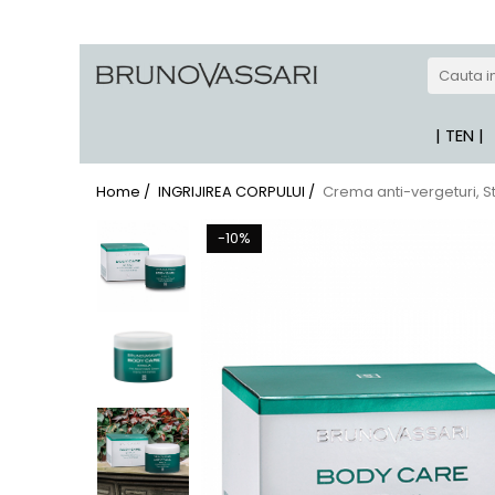
| GAME PRODUSE
Kianty - Anti-Rid
| TEN |
Kianty Experience - Anti-rid
Pure Solutions - Ten Acneic
Home /
INGRIJIREA CORPULUI /
Crema anti-vergeturi, S
Bioceuticals - Ten Matur
-10%
Lab Radiance - Stralucire
Skin Comfort - Ten Sensibil
White - Pete Pigmentare
The Basics - Rutina Simpla
Sun Defense - Protectie Solara
ANTI-STRESS
AHA