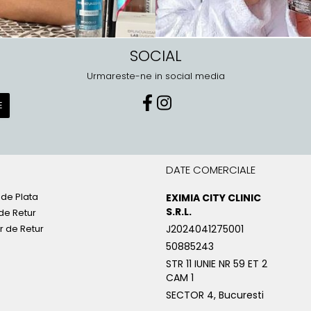
SOCIAL
Urmareste-ne in social media
DATE COMERCIALE
de Plata
EXIMIA CITY CLINIC
S.R.L.
 de Retur
r de Retur
J2024041275001
50885243
STR 11 IUNIE NR 59 ET 2
CAM 1
SECTOR 4, Bucuresti