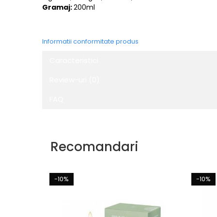
Gramaj:
200ml
Informatii conformitate produs
Caracteristici
Review-uri
(0)
FAQ
Recomandari
-10%
-10%