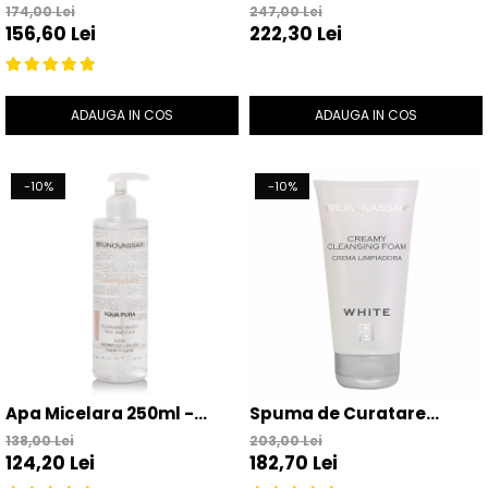
Polifenoli din Struguri
Curatare/Exfolianta cu
174,00 Lei
247,00 Lei
156,60 Lei
222,30 Lei
150ml - Rugiada Di Vigna –
Enzime 50g - Enzyme
Bruno Vassari
Cleansing Powder – Bruno
Vassari
ADAUGA IN COS
ADAUGA IN COS
-10%
-10%
Apa Micelara 250ml -
Spuma de Curatare
Aqua Pura – Bruno
Pentru Tenul cu Pete
138,00 Lei
203,00 Lei
124,20 Lei
182,70 Lei
Vassari
Pigmentare 150ml -