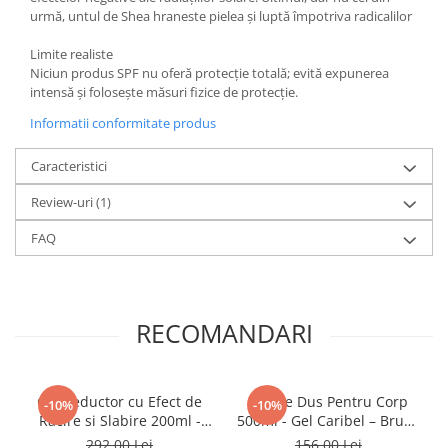
urmă, untul de Shea hraneste pielea și luptă împotriva radicalilor
Limite realiste
Niciun produs SPF nu oferă protecție totală; evită expunerea
intensă și folosește măsuri fizice de protecție.
Informatii conformitate produs
Caracteristici
Review-uri
(1)
FAQ
RECOMANDARI
Gel Reductor cu Efect de
Gel de Dus Pentru Corp
-10%
-10%
Racire si Slabire 200ml -
500ml - Gel Caribel – Bruno
Slim Effect Gel – Bruno
Vassari
292,00 Lei
156,00 Lei