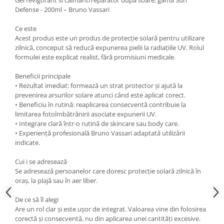
Defense - 200ml – Bruno Vassari
Ce este
Acest produs este un produs de protecție solară pentru utilizare
zilnică, conceput să reducă expunerea pielii la radiațiile UV. Rolul
formulei este explicat realist, fără promisiuni medicale.
Beneficii principale
• Rezultat imediat: formează un strat protector și ajută la
prevenirea arsurilor solare atunci când este aplicat corect.
• Beneficiu în rutină: reaplicarea consecventă contribuie la
limitarea fotoîmbătrânirii asociate expunerii UV.
• Integrare clară într-o rutină de skincare sau body care.
• Experiență profesională Bruno Vassari adaptată utilizării
indicate.
Cui i se adresează
Se adresează persoanelor care doresc protecție solară zilnică în
oraș, la plajă sau în aer liber.
De ce să îl alegi
Are un rol clar și este ușor de integrat. Valoarea vine din folosirea
corectă și consecventă, nu din aplicarea unei cantități excesive.