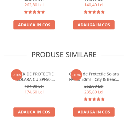
Vassari
262,80 Lei
140,40 Lei
ADAUGA IN COS
ADAUGA IN COS
PRODUSE SIMILARE
STICK DE PROTECTIE
Crema de Protectie Solara
-10%
-10%
SOLARA CU SPF50,
FPS40 50ml - City & Beach
CITY&BEACH VELVET TOUCH
Everyday Protection SPF40 –
194,00 Lei
262,00 Lei
SUN – Bruno Vassari
Bruno Vassari
174,60 Lei
235,80 Lei
ADAUGA IN COS
ADAUGA IN COS