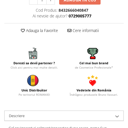
Cod Produs:
8432666040847
Ai nevoie de ajutor?
0729005777
Adauga la Favorite
Cere informatii
Doresti sa devii partener ?
Cel mai bun brand
Click aici pentru mai multe detalii.
de Cosmetice Profesionale*
Unic Distribuitor
Vedetele din România
Pe teritoriul ROMANIEI
Îndrăgesc produsele Bruno Vassari.
Descriere
Gel revigorant si calmant/reparator dupa soare, gama Sun