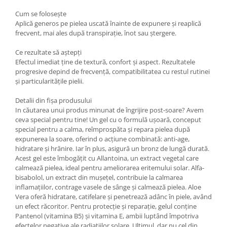
Cum se folosește
Aplică generos pe pielea uscată înainte de expunere și reaplică
frecvent, mai ales după transpirație, înot sau ștergere.
Ce rezultate să aștepți
Efectul imediat ține de textură, confort și aspect. Rezultatele
progresive depind de frecvență, compatibilitatea cu restul rutinei
și particularitățile pielii.
Detalii din fișa produsului
In căutarea unui produs minunat de îngrijire post-soare? Avem
ceva special pentru tine! Un gel cu o formulă ușoară, conceput
special pentru a calma, reîmprospăta și repara pielea după
expunerea la soare, oferind o acțiune combinată: anti-age,
hidratare și hrănire. Iar în plus, asigură un bronz de lungă durată.
Acest gel este îmbogățit cu Allantoina, un extract vegetal care
calmează pielea, ideal pentru ameliorarea eritemului solar. Alfa-
bisabolol, un extract din mușețel, contribuie la calmarea
inflamațiilor, contrage vasele de sânge și calmează pielea. Aloe
Vera oferă hidratare, catifelare și penetrează adânc în piele, având
un efect răcoritor. Pentru protecție și reparație, gelul conține
Pantenol (vitamina B5) și vitamina E, ambii luptând împotriva
efectelor negative ale radiațiilor solare. Ultimul, dar nu cel din