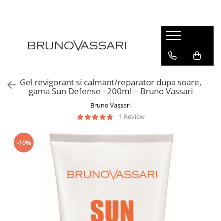
| GAME PRODUSE
Kianty - Anti-Rid
Kianty Experience - Anti-rid
Gel revigorant si calmant/reparator dupa soare,
Pure Solutions - Ten Acneic
gama Sun Defense - 200ml – Bruno Vassari
Bioceuticals - Ten Matur
Bruno Vassari
Lab Radiance - Stralucire
1 Review
Skin Comfort - Ten Sensibil
-10%
White - Pete Pigmentare
The Basics - Rutina Simpla
Sun Defense - Protectie Solara
ANTI-STRESS
AHA