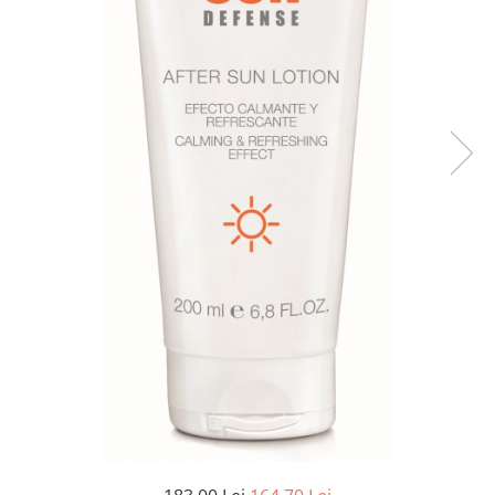
Aqua Genomics - Hidratare
Body Care - Pentru corp
Collagen Booster - Ten Matur
Glyco System - Acid Glicolic
Retinol
LAB TECH CARE
Lab Biotics