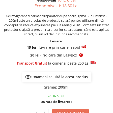
183,00 Lei
164,70 Lei
Economisesti:
18,30
Lei
Gel revigorant si calmant/reparator dupa soare, gama Sun Defense -
200ml este un produs de protecție solară pentru utilizare zilnică,
conceput să reducă expunerea pielii la radiațiile UV. Formează un strat
protector și ajută la prevenirea arsurilor solare atunci când este aplicat
corect, cu un rol clar în rutina recomandată.
Livrare:
19 lei
- Livrare prin curier rapid
20 lei
- ridicare din EasyBox
Transport Gratuit
la comenzi peste 250 Lei
19
oameni se uită la acest produs
Gramaj
:
200ml
IN STOC
Durata de livrare:
1
ADAUGA IN COS