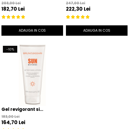
protectie solara cu
Solara SPF30 200ml - Sun
203,00 Lei
247,00 Lei
182,70 Lei
222,30 Lei
SPF50+, gama Sun
Protect Spray SPF30 –
Defense - 50ml – Bruno
Bruno Vassari
Vassari
ADAUGA IN COS
ADAUGA IN COS
-10%
Gel revigorant si
calmant/reparator dupa
183,00 Lei
164,70 Lei
soare, gama Sun Defense