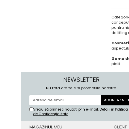
Categori
concepute
pentru hi
de lifting
Cosmetic
aspectulu
Gama de
pielii.
NEWSLETTER
Nu rata ofertele si promotiile noastre
Vreau să primesc noutati prin e-mail. Detalii în
Politica
de Confidențialitate
.
MAGAZINUL MEU
CLIENTI