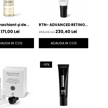
machiant și de
RTN- ADVANCED RETINOL
e Bruno Vassari
EYE CREAM, CREMA
171,00 Lei
230,40 Lei
i
256,00 Lei
Milk Deep
PENTRU CONTURUL
r 150ml – Bruno
OCHILOR CU RETINOL -
DAUGA IN COS
ADAUGA IN COS
17ML – Bruno Vassari
-10%