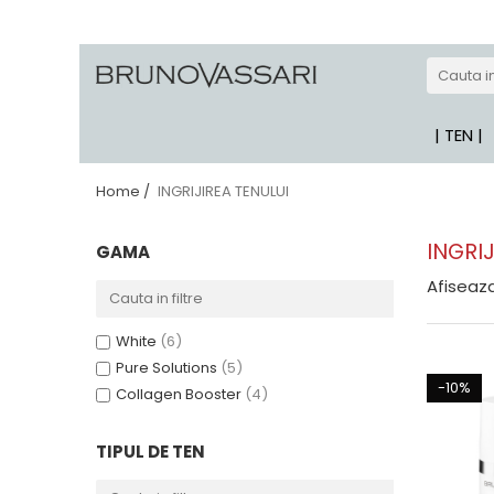
| GAME PRODUSE
Kianty - Anti-Rid
| TEN |
Kianty Experience - Anti-rid
Pure Solutions - Ten Acneic
Home /
INGRIJIREA TENULUI
Bioceuticals - Ten Matur
INGRIJ
GAMA
Lab Radiance - Stralucire
Afiseaza
Skin Comfort - Ten Sensibil
White - Pete Pigmentare
White
(6)
The Basics - Rutina Simpla
Pure Solutions
(5)
-10%
Sun Defense - Protectie Solara
Collagen Booster
(4)
The Basics
(4)
ANTI-STRESS
Skin Comfort
(4)
TIPUL DE TEN
AHA
Aqua Genomics
(3)