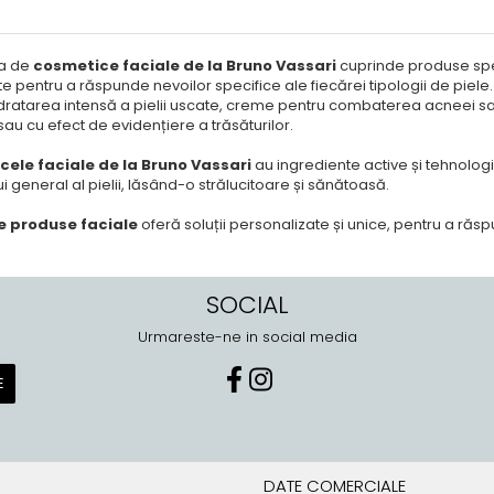
a de
cosmetice faciale de la Bruno Vassari
cuprinde produse speci
 pentru a răspunde nevoilor specifice ale fiecărei tipologii de piele
dratarea intensă a pielii uscate, creme pentru combaterea acneei sa
 sau cu efect de evidențiere a trăsăturilor.
ele faciale de la Bruno Vassari
au ingrediente active și tehnolog
i general al pielii, lăsând-o strălucitoare și sănătoasă.
 produse faciale
oferă soluții personalizate și unice, pentru a răs
SOCIAL
Urmareste-ne in social media
DATE COMERCIALE