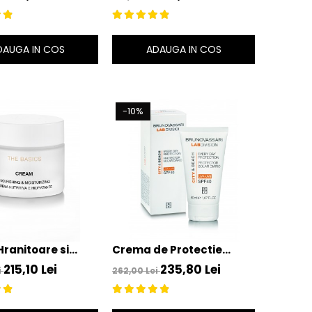
lluminating Eye
Cream – Bruno Vassari
 – Bruno Vassari
DAUGA IN COS
ADAUGA IN COS
-10%
ranitoare si
Crema de Protectie
nta 50ml - Cream
Solara FPS40 50ml - City
215,10 Lei
235,80 Lei
i
262,00 Lei
ing &
& Beach Everyday
izing – Bruno
Protection SPF40 – Bruno