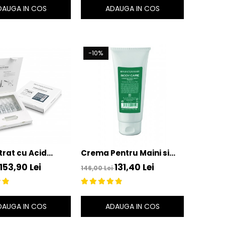
Vassari
DAUGA IN COS
ADAUGA IN COS
-10%
rat cu Acid
Crema Pentru Maini si
nic 4D + B5 6x2ml
Picioare 200ml - Hand &
153,90 Lei
131,40 Lei
146,00 Lei
luronic Acid + B5
Foot Silky Touch – Bruno
 Vassari
Vassari
DAUGA IN COS
ADAUGA IN COS