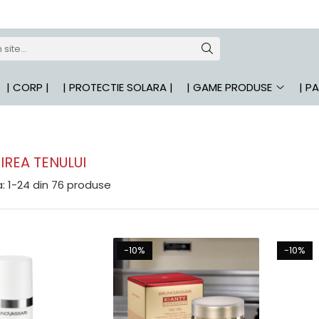
| CORP |
| PROTECTIE SOLARA |
| GAME PRODUSE
| P
IREA TENULUI
:
1-
24
din
76
produse
-10%
-10%