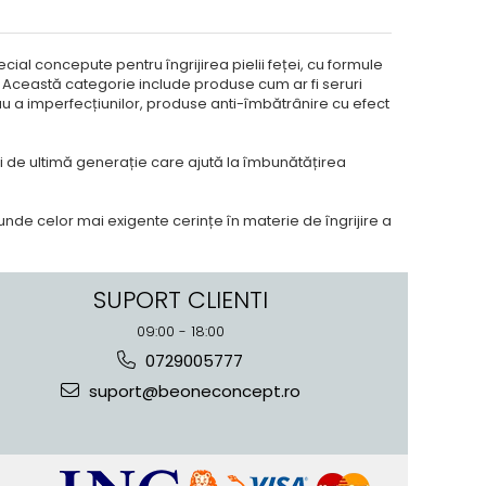
al concepute pentru îngrijirea pielii feței, cu formule
. Această categorie include produse cum ar fi seruri
u a imperfecțiunilor, produse anti-îmbătrânire cu efect
ii de ultimă generație care ajută la îmbunătățirea
punde celor mai exigente cerințe în materie de îngrijire a
SUPORT CLIENTI
09:00 - 18:00
0729005777
suport@beoneconcept.ro